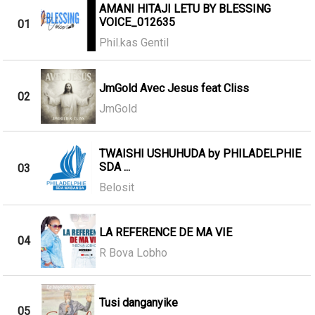
AMANI HITAJI LETU BY BLESSING
VOICE_012635
01
Phil.kas Gentil
JmGold Avec Jesus feat Cliss
02
JmGold
TWAISHI USHUHUDA by PHILADELPHIE
SDA ...
03
Belosit
LA REFERENCE DE MA VIE
04
R Bova Lobho
Tusi danganyike
05