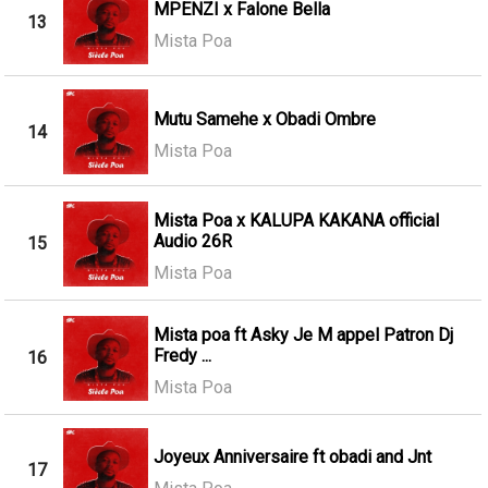
MPENZI x Falone Bella
13
Mista Poa
Mutu Samehe x Obadi Ombre
14
Mista Poa
Mista Poa x KALUPA KAKANA official
Audio 26R
15
Mista Poa
Mista poa ft Asky Je M appel Patron Dj
Fredy ...
16
Mista Poa
Joyeux Anniversaire ft obadi and Jnt
17