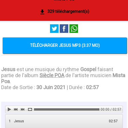
329 téléchargement(s)
TÉLÉCHARGER JESUS MP3 (3.37 MO)
Jesus
est une musique du rythme
Gospel
faisant
partie de l'album
Siècle POA
de l'artiste musicien
Mista
Poa
.
Date de Sortie :
30 Juin 2021
| Durée :
02:57
00:00 / 02:57
1
Jesus
02:57