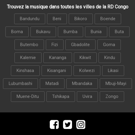
Trouvez la musique dans toutes les villes de la RD Congo
Bandundu
Beni
Bikoro
Boende
Boma
Bukavu
Bumba
Bunia
Buta
Butembo
Fizi
Gbadolite
Goma
Kalemie
Kananga
Kikwit
Kindu
Kinshasa
Kisangani
Kolwezi
Likasi
Lubumbashi
Matadi
Mbandaka
Mbuji-Mayi
Muene-Ditu
Tshikapa
Uvira
Zongo