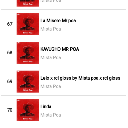
Mista Poa
La Misere Mr poa
67
Mista Poa
KAVUGHO MR POA
68
Mista Poa
Lelo x rcl gloss by Mista poa x rcl gloss
69
Mista Poa
Linda
70
Mista Poa