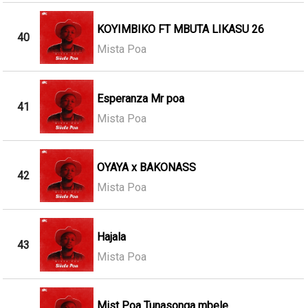
KOYIMBIKO FT MBUTA LIKASU 26
40
Mista Poa
Esperanza Mr poa
41
Mista Poa
OYAYA x BAKONASS
42
Mista Poa
Hajala
43
Mista Poa
Mist Poa Tunasonga mbele