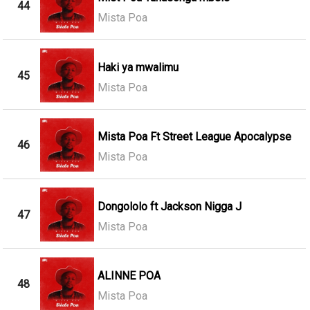
44
Mista Poa
Haki ya mwalimu
45
Mista Poa
Mista Poa Ft Street League Apocalypse
46
Mista Poa
Dongololo ft Jackson Nigga J
47
Mista Poa
ALINNE POA
48
Mista Poa