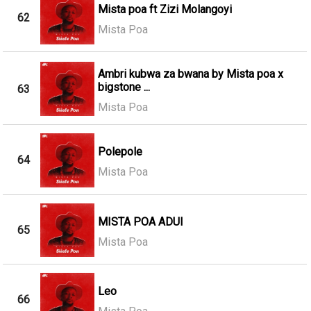
Mista poa ft Zizi Molangoyi
62
Mista Poa
Ambri kubwa za bwana by Mista poa x
bigstone ...
63
Mista Poa
Polepole
64
Mista Poa
MISTA POA ADUI
65
Mista Poa
Leo
66