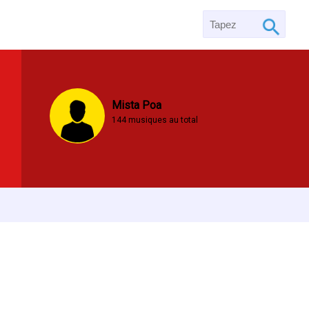
Mista Poa
144 musiques au total