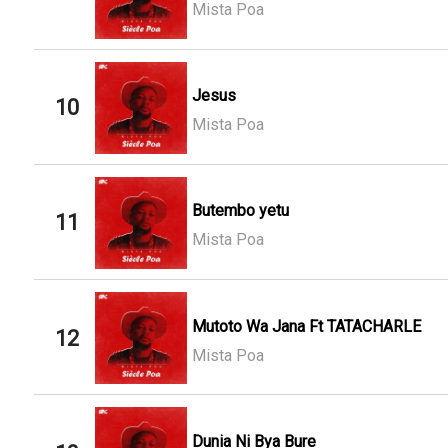
Mista Poa
Jesus
10
Mista Poa
Butembo yetu
11
Mista Poa
Mutoto Wa Jana Ft TATACHARLE
12
Mista Poa
Dunia Ni Bya Bure