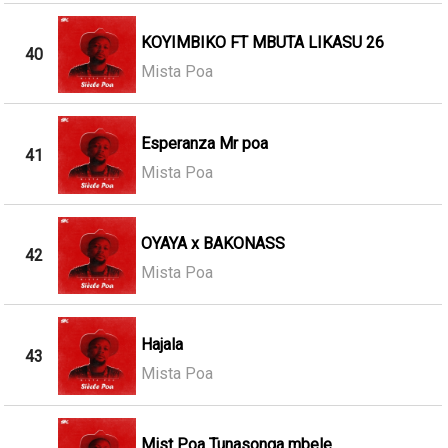
KOYIMBIKO FT MBUTA LIKASU 26
40
Mista Poa
Esperanza Mr poa
41
Mista Poa
OYAYA x BAKONASS
42
Mista Poa
Hajala
43
Mista Poa
Mist Poa Tunasonga mbele