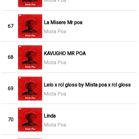
Mista Poa
La Misere Mr poa
67
Mista Poa
KAVUGHO MR POA
68
Mista Poa
Lelo x rcl gloss by Mista poa x rcl gloss
69
Mista Poa
Linda
70
Mista Poa