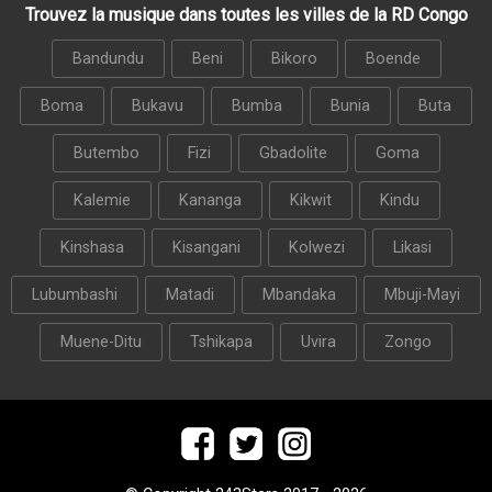
Trouvez la musique dans toutes les villes de la RD Congo
Bandundu
Beni
Bikoro
Boende
Boma
Bukavu
Bumba
Bunia
Buta
Butembo
Fizi
Gbadolite
Goma
Kalemie
Kananga
Kikwit
Kindu
Kinshasa
Kisangani
Kolwezi
Likasi
Lubumbashi
Matadi
Mbandaka
Mbuji-Mayi
Muene-Ditu
Tshikapa
Uvira
Zongo