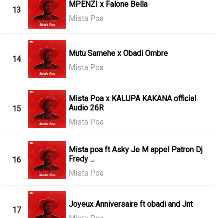
MPENZI x Falone Bella
13
Mista Poa
Mutu Samehe x Obadi Ombre
14
Mista Poa
Mista Poa x KALUPA KAKANA official
Audio 26R
15
Mista Poa
Mista poa ft Asky Je M appel Patron Dj
Fredy ...
16
Mista Poa
Joyeux Anniversaire ft obadi and Jnt
17