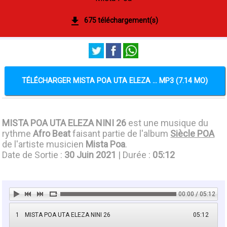
675 téléchargement(s)
TÉLÉCHARGER MISTA POA UTA ELEZA ... MP3 (7.14 MO)
MISTA POA UTA ELEZA NINI 26
est une musique du
rythme
Afro Beat
faisant partie de l'album
Siècle POA
de l'artiste musicien
Mista Poa
.
Date de Sortie :
30 Juin 2021
| Durée :
05:12
00:00 / 05:12
1
MISTA POA UTA ELEZA NINI 26
05:12