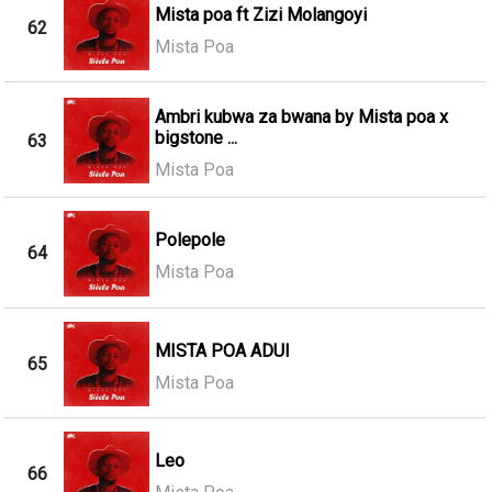
Mista poa ft Zizi Molangoyi
62
Mista Poa
Ambri kubwa za bwana by Mista poa x
bigstone ...
63
Mista Poa
Polepole
64
Mista Poa
MISTA POA ADUI
65
Mista Poa
Leo
66