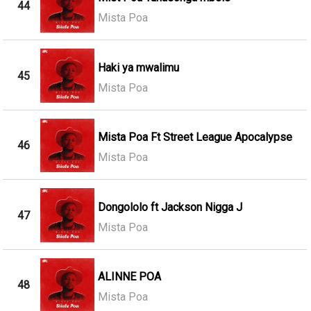
44
Mista Poa
Haki ya mwalimu
45
Mista Poa
Mista Poa Ft Street League Apocalypse
46
Mista Poa
Dongololo ft Jackson Nigga J
47
Mista Poa
ALINNE POA
48
Mista Poa