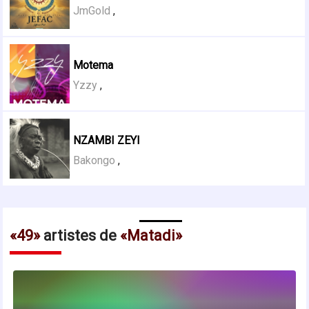
JmGold
,
Motema
Yzzy
,
NZAMBI ZEYI
Bakongo
,
49
artistes de
Matadi