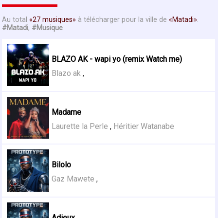
Au total
27 musiques
à télécharger pour la ville de
Matadi
.
#Matadi
,
#Musique
BLAZO AK - wapi yo (remix Watch me)
Blazo ak
,
Madame
Laurette la Perle
,
Héritier Watanabe
Bilolo
Gaz Mawete
,
Adieux