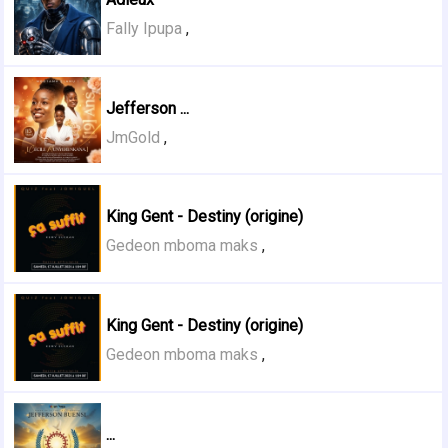
Fally Ipupa
,
Jefferson ...
JmGold
,
King Gent - Destiny (origine)
Gedeon mboma maks
,
King Gent - Destiny (origine)
Gedeon mboma maks
,
...