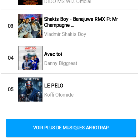
DIDO MS WIZ Official
Shakis Boy - Banajuwa RMX Ft Mr
Champagne ...
03
Vladmir Shakis Boy
Avec toi
04
Danny Biggreat
LE PELO
05
Koffi Olomide
VOIR PLUS DE MUSIQUES AFROTRAP