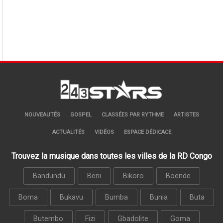
NOUVEAUTÉS
GOSPEL
CLASSÉES PAR RYTHME
ARTISTES
ACTUALITÉS
VIDÉOS
ESPACE DÉDICACE
Trouvez la musique dans toutes les villes de la RD Congo
Bandundu
Beni
Bikoro
Boende
Boma
Bukavu
Bumba
Bunia
Buta
Butembo
Fizi
Gbadolite
Goma