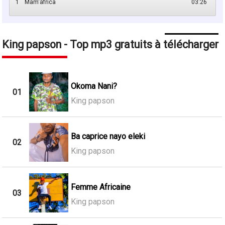
1
Mam'africa
03:26
King papson - Top mp3 gratuits à télécharger
Okoma Nani?
01
King papson
Ba caprice nayo eleki
02
King papson
Femme Africaine
03
King papson