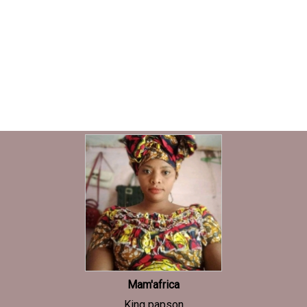
Mam'africa
King papson