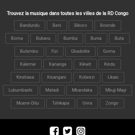
Trouvez la musique dans toutes les villes de la RD Congo
Bandundu
Beni
Bikoro
Boende
Boma
Bukavu
Bumba
Bunia
Buta
Butembo
Fizi
Gbadolite
Goma
Kalemie
Kananga
Kikwit
Kindu
Kinshasa
Kisangani
Kolwezi
Likasi
Lubumbashi
Matadi
Mbandaka
Mbuji-Mayi
Muene-Ditu
Tshikapa
Uvira
Zongo