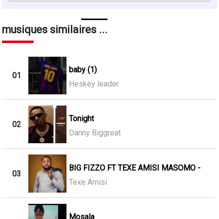
musiques similaires ...
baby (1)
01
Heskey leader
Tonight
02
Danny Biggreat
BIG FIZZO FT TEXE AMISI MASOMO -
03
Texe Amisi
Mosala