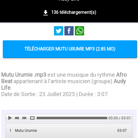
136 téléchargement(s)
TÉLÉCHARGER MUTU URUMIE MP3 (2.85 MO)
Mutu Urumie .mp3
est une musique du rythme
Afro
Beat
appartenant à l'artiste musicien (groupe)
Audy
Life
.
Date de Sortie : 23 Juillet 2025 | Durée : 3:07.
00:00 / 03:07
1
Mutu Urumie
03:07