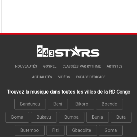
NOUVEAUTÉS
GOSPEL
CLASSÉES PAR RYTHME
ARTISTES
ACTUALITÉS
VIDÉOS
ESPACE DÉDICACE
Trouvez la musique dans toutes les villes de la RD Congo
Bandundu
Beni
Bikoro
Boende
Boma
Bukavu
Bumba
Bunia
Buta
Butembo
Fizi
Gbadolite
Goma