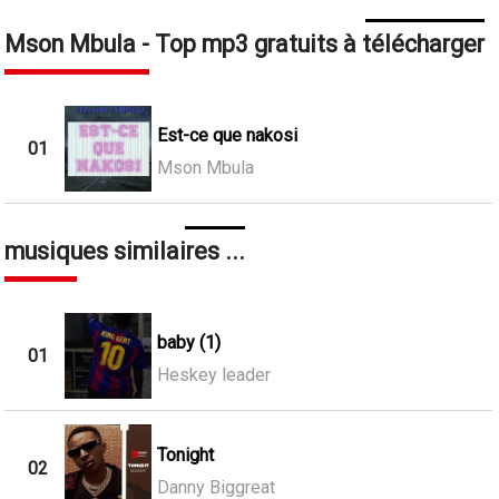
Mson Mbula - Top mp3 gratuits à télécharger
Est-ce que nakosi
01
Mson Mbula
musiques similaires ...
baby (1)
01
Heskey leader
Tonight
02
Danny Biggreat