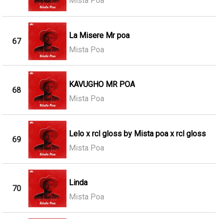
Mista Poa
La Misere Mr poa
67
Mista Poa
KAVUGHO MR POA
68
Mista Poa
Lelo x rcl gloss by Mista poa x rcl gloss
69
Mista Poa
Linda
70
Mista Poa