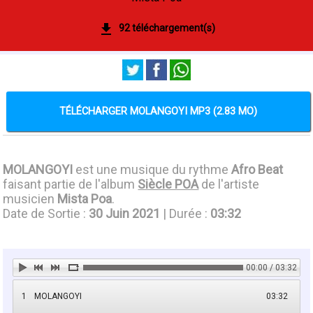
92 téléchargement(s)
TÉLÉCHARGER MOLANGOYI MP3 (2.83 MO)
MOLANGOYI
est une musique du rythme
Afro Beat
faisant partie de l'album
Siècle POA
de l'artiste
musicien
Mista Poa
.
Date de Sortie :
30 Juin 2021
| Durée :
03:32
00:00 / 03:32
1
MOLANGOYI
03:32