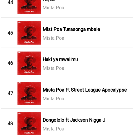
44
Mista Poa
Mist Poa Tunasonga mbele
45
Mista Poa
Haki ya mwalimu
46
Mista Poa
Mista Poa Ft Street League Apocalypse
47
Mista Poa
Dongololo ft Jackson Nigga J
48
Mista Poa