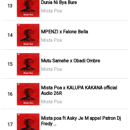
Dunia Ni Bya Bure
13
Mista Poa
MPENZI x Falone Bella
14
Mista Poa
Mutu Samehe x Obadi Ombre
15
Mista Poa
Mista Poa x KALUPA KAKANA official
Audio 26R
16
Mista Poa
Mista poa ft Asky Je M appel Patron Dj
Fredy ...
17