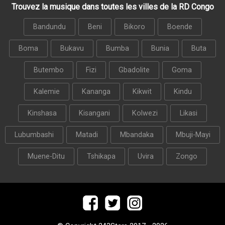
Trouvez la musique dans toutes les villes de la RD Congo
Bandundu
Beni
Bikoro
Boende
Boma
Bukavu
Bumba
Bunia
Buta
Butembo
Fizi
Gbadolite
Goma
Kalemie
Kananga
Kikwit
Kindu
Kinshasa
Kisangani
Kolwezi
Likasi
Lubumbashi
Matadi
Mbandaka
Mbuji-Mayi
Muene-Ditu
Tshikapa
Uvira
Zongo