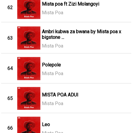
Mista poa ft Zizi Molangoyi
62
Mista Poa
Ambri kubwa za bwana by Mista poa x
bigstone ...
63
Mista Poa
Polepole
64
Mista Poa
MISTA POA ADUI
65
Mista Poa
Leo
66