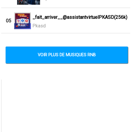
_fait_arriver__@assistantvirtuelPKASD(256k)
05
Pkasd
VOIR PLUS DE MUSIQUES RNB