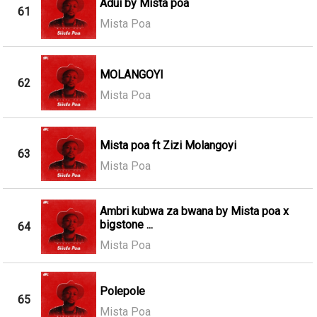
Adui by Mista poa
61
Mista Poa
MOLANGOYI
62
Mista Poa
Mista poa ft Zizi Molangoyi
63
Mista Poa
Ambri kubwa za bwana by Mista poa x
bigstone ...
64
Mista Poa
Polepole
65
Mista Poa