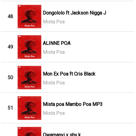
Dongololo ft Jackson Nigga J
48
Mista Poa
ALINNE POA
49
Mista Poa
Mon Ex Poa ft Cris Black
50
Mista Poa
Mista poa Mambo Poa MP3
51
Mista Poa
Owamanyi x shy k