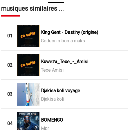
musiques similaires ...
King Gent - Destiny (origine)
01
Gedeon mboma maks
Kuweza_Texe_-_Amisi
02
Texe Amisi
Djakisa koli voyage
03
Djakisa koli
BOMENGO
04
Mpr