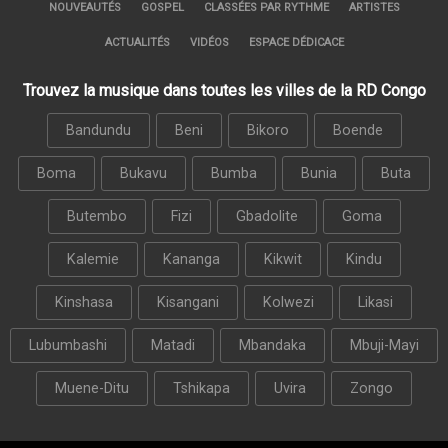
NOUVEAUTÉS
GOSPEL
CLASSÉES PAR RYTHME
ARTISTES
ACTUALITÉS
VIDÉOS
ESPACE DÉDICACE
Trouvez la musique dans toutes les villes de la RD Congo
Bandundu
Beni
Bikoro
Boende
Boma
Bukavu
Bumba
Bunia
Buta
Butembo
Fizi
Gbadolite
Goma
Kalemie
Kananga
Kikwit
Kindu
Kinshasa
Kisangani
Kolwezi
Likasi
Lubumbashi
Matadi
Mbandaka
Mbuji-Mayi
Muene-Ditu
Tshikapa
Uvira
Zongo