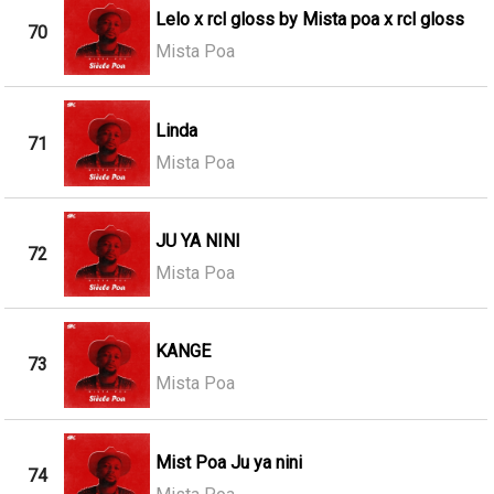
Lelo x rcl gloss by Mista poa x rcl gloss
70
Mista Poa
Linda
71
Mista Poa
JU YA NINI
72
Mista Poa
KANGE
73
Mista Poa
Mist Poa Ju ya nini
74