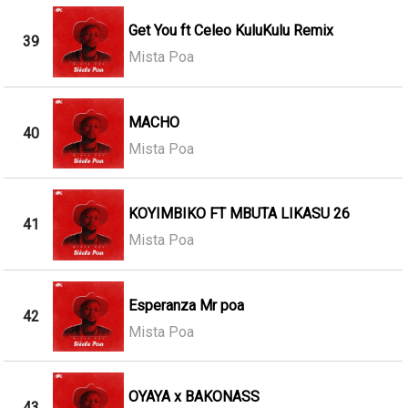
Get You ft Celeo KuluKulu Remix
39
Mista Poa
MACHO
40
Mista Poa
KOYIMBIKO FT MBUTA LIKASU 26
41
Mista Poa
Esperanza Mr poa
42
Mista Poa
OYAYA x BAKONASS
43