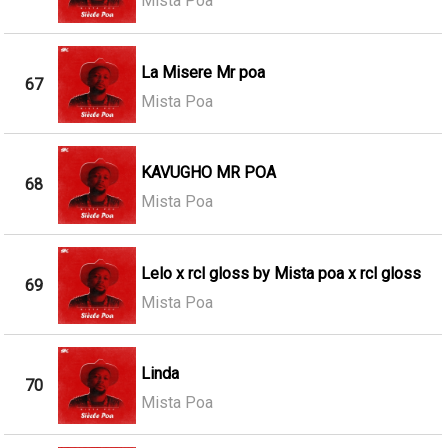
Mista Poa
La Misere Mr poa
67
Mista Poa
KAVUGHO MR POA
68
Mista Poa
Lelo x rcl gloss by Mista poa x rcl gloss
69
Mista Poa
Linda
70
Mista Poa