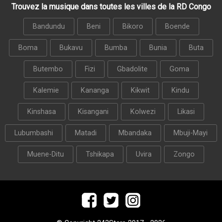
Trouvez la musique dans toutes les villes de la RD Congo
Bandundu
Beni
Bikoro
Boende
Boma
Bukavu
Bumba
Bunia
Buta
Butembo
Fizi
Gbadolite
Goma
Kalemie
Kananga
Kikwit
Kindu
Kinshasa
Kisangani
Kolwezi
Likasi
Lubumbashi
Matadi
Mbandaka
Mbuji-Mayi
Muene-Ditu
Tshikapa
Uvira
Zongo