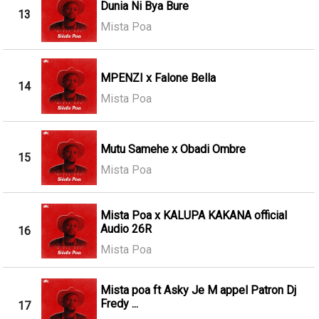
Dunia Ni Bya Bure
13
Mista Poa
MPENZI x Falone Bella
14
Mista Poa
Mutu Samehe x Obadi Ombre
15
Mista Poa
Mista Poa x KALUPA KAKANA official
Audio 26R
16
Mista Poa
Mista poa ft Asky Je M appel Patron Dj
Fredy ...
17