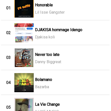
Honorable
01
Lil Isse Gangster
DJAKISA hommage Idengo
02
Djakisa koli
Never too late
03
Danny Biggreat
Bolamano
04
Bazarba
La Vie Change
05