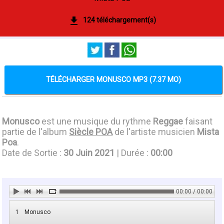
124 téléchargement(s)
TÉLÉCHARGER MONUSCO MP3 (7.37 MO)
Monusco
est une musique du rythme
Reggae
faisant
partie de l'album
Siècle POA
de l'artiste musicien
Mista
Poa
.
Date de Sortie :
30 Juin 2021
| Durée :
00:00
00:00 / 00:00
1
Monusco