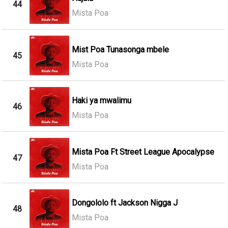
44
Mista Poa
Mist Poa Tunasonga mbele
45
Mista Poa
Haki ya mwalimu
46
Mista Poa
Mista Poa Ft Street League Apocalypse
47
Mista Poa
Dongololo ft Jackson Nigga J
48
Mista Poa