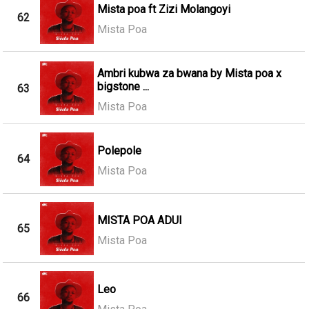
Mista poa ft Zizi Molangoyi
62
Mista Poa
Ambri kubwa za bwana by Mista poa x
bigstone ...
63
Mista Poa
Polepole
64
Mista Poa
MISTA POA ADUI
65
Mista Poa
Leo
66