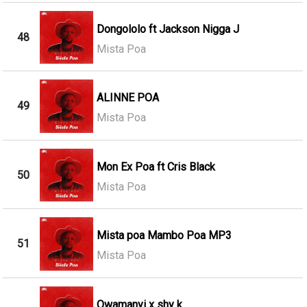
Dongololo ft Jackson Nigga J
48
Mista Poa
ALINNE POA
49
Mista Poa
Mon Ex Poa ft Cris Black
50
Mista Poa
Mista poa Mambo Poa MP3
51
Mista Poa
Owamanyi x shy k