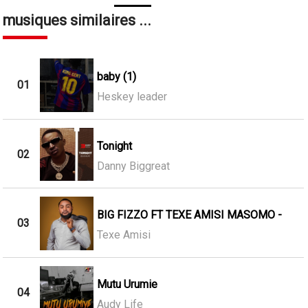
musiques similaires ...
baby (1)
01
Heskey leader
Tonight
02
Danny Biggreat
BIG FIZZO FT TEXE AMISI MASOMO -
03
Texe Amisi
Mutu Urumie
04
Audy Life