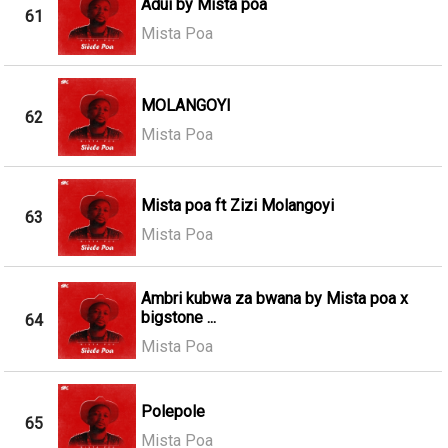
Adui by Mista poa
61
Mista Poa
MOLANGOYI
62
Mista Poa
Mista poa ft Zizi Molangoyi
63
Mista Poa
Ambri kubwa za bwana by Mista poa x
bigstone ...
64
Mista Poa
Polepole
65
Mista Poa