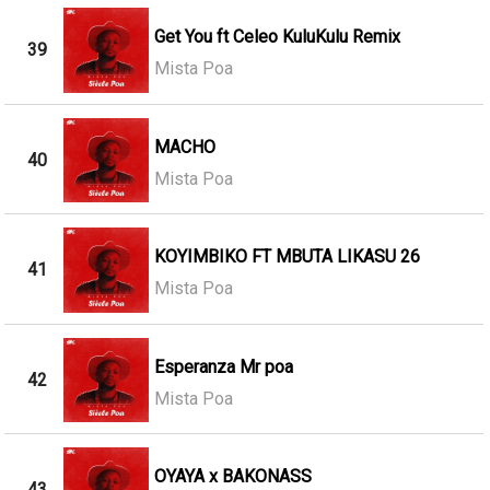
Get You ft Celeo KuluKulu Remix
39
Mista Poa
MACHO
40
Mista Poa
KOYIMBIKO FT MBUTA LIKASU 26
41
Mista Poa
Esperanza Mr poa
42
Mista Poa
OYAYA x BAKONASS
43