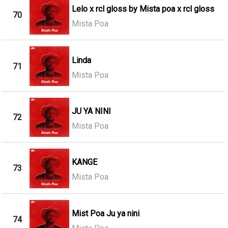
Lelo x rcl gloss by Mista poa x rcl gloss
70
Mista Poa
Linda
71
Mista Poa
JU YA NINI
72
Mista Poa
KANGE
73
Mista Poa
Mist Poa Ju ya nini
74