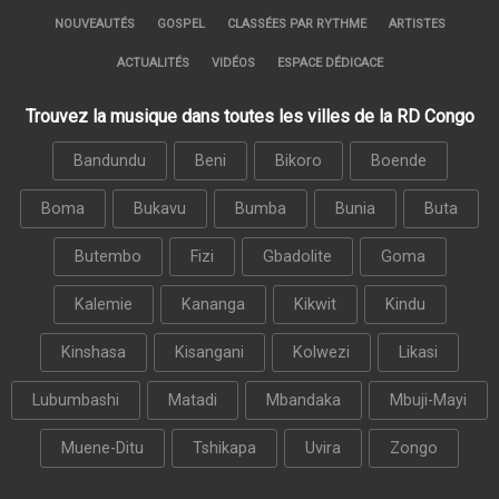
NOUVEAUTÉS
GOSPEL
CLASSÉES PAR RYTHME
ARTISTES
ACTUALITÉS
VIDÉOS
ESPACE DÉDICACE
Trouvez la musique dans toutes les villes de la RD Congo
Bandundu
Beni
Bikoro
Boende
Boma
Bukavu
Bumba
Bunia
Buta
Butembo
Fizi
Gbadolite
Goma
Kalemie
Kananga
Kikwit
Kindu
Kinshasa
Kisangani
Kolwezi
Likasi
Lubumbashi
Matadi
Mbandaka
Mbuji-Mayi
Muene-Ditu
Tshikapa
Uvira
Zongo