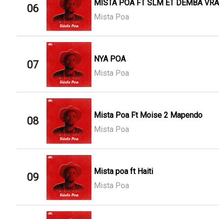
MISTA POA FT SLM ET DEMBA VRA
06
Mista Poa
NYA POA
07
Mista Poa
Mista Poa Ft Moise 2 Mapendo
08
Mista Poa
Mista poa ft Haiti
09
Mista Poa