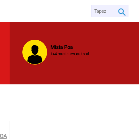
Mista Poa
144 musiques au total
POA