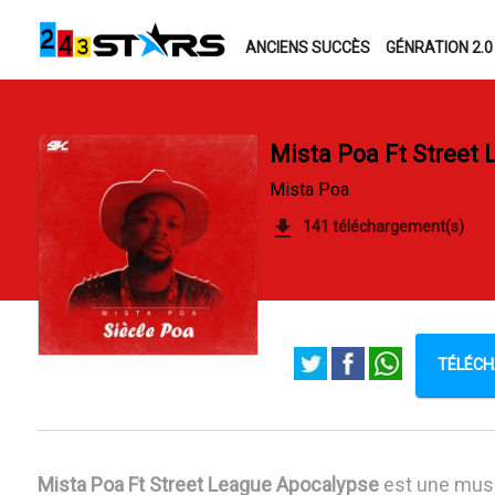
ANCIENS SUCCÈS
GÉNRATION 2.0
Mista Poa Ft Street
Mista Poa
141 téléchargement(s)
TÉLÉCHA
Mista Poa Ft Street League Apocalypse
est une mus