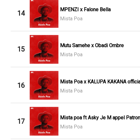
MPENZI x Falone Bella
14
Mista Poa
Mutu Samehe x Obadi Ombre
15
Mista Poa
Mista Poa x KALUPA KAKANA officia
16
Mista Poa
Mista poa ft Asky Je M appel Patron D
17
Mista Poa