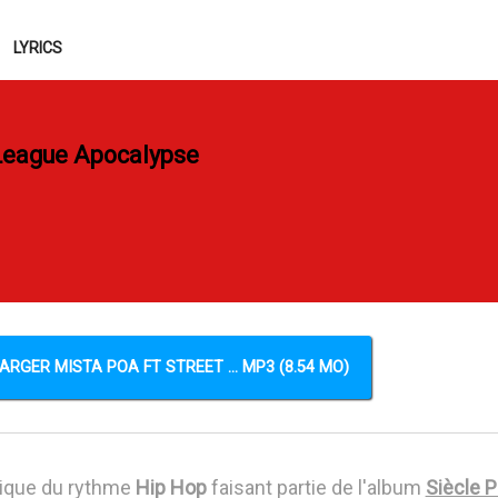
LYRICS
 League Apocalypse
RGER MISTA POA FT STREET ... MP3 (8.54 MO)
ique du rythme
Hip Hop
faisant partie de l'album
Siècle 