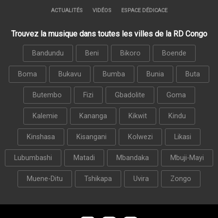
ACTUALITÉS
VIDÉOS
ESPACE DÉDICACE
Trouvez la musique dans toutes les villes de la RD Congo
Bandundu
Beni
Bikoro
Boende
Boma
Bukavu
Bumba
Bunia
Buta
Butembo
Fizi
Gbadolite
Goma
Kalemie
Kananga
Kikwit
Kindu
Kinshasa
Kisangani
Kolwezi
Likasi
Lubumbashi
Matadi
Mbandaka
Mbuji-Mayi
Muene-Ditu
Tshikapa
Uvira
Zongo