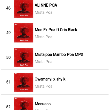
ALINNE POA
48
Mista Poa
Mon Ex Poa ft Cris Black
49
Mista Poa
Mista poa Mambo Poa MP3
50
Mista Poa
Owamanyi x shy k
51
Mista Poa
Monusco
52