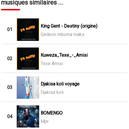
musiques similaires ...
King Gent - Destiny (origine)
01
Gedeon mboma maks
Kuweza_Texe_-_Amisi
02
Texe Amisi
Djakisa koli voyage
03
Djakisa koli
BOMENGO
04
Mpr