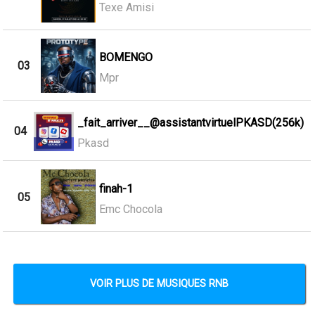
Texe Amisi
BOMENGO
03
Mpr
_fait_arriver__@assistantvirtuelPKASD(256k)
04
Pkasd
finah-1
05
Emc Chocola
VOIR PLUS DE MUSIQUES RNB