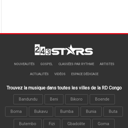
NOUVEAUTÉS
GOSPEL
CLASSÉES PAR RYTHME
ARTISTES
ACTUALITÉS
VIDÉOS
ESPACE DÉDICACE
Trouvez la musique dans toutes les villes de la RD Congo
Bandundu
Beni
Bikoro
Boende
Boma
Bukavu
Bumba
Bunia
Buta
Butembo
Fizi
Gbadolite
Goma