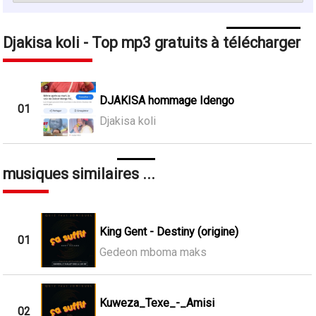
Djakisa koli - Top mp3 gratuits à télécharger
DJAKISA hommage Idengo
01
Djakisa koli
musiques similaires ...
King Gent - Destiny (origine)
01
Gedeon mboma maks
Kuweza_Texe_-_Amisi
02