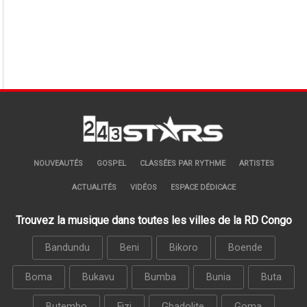
NOUVEAUTÉS
GOSPEL
CLASSÉES PAR RYTHME
ARTISTES
ACTUALITÉS
VIDÉOS
ESPACE DÉDICACE
Trouvez la musique dans toutes les villes de la RD Congo
Bandundu
Beni
Bikoro
Boende
Boma
Bukavu
Bumba
Bunia
Buta
Butembo
Fizi
Gbadolite
Goma