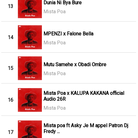
Dunia Ni Bya Bure
13
Mista Poa
MPENZI x Falone Bella
14
Mista Poa
Mutu Samehe x Obadi Ombre
15
Mista Poa
Mista Poa x KALUPA KAKANA official
Audio 26R
16
Mista Poa
Mista poa ft Asky Je M appel Patron Dj
Fredy ...
17