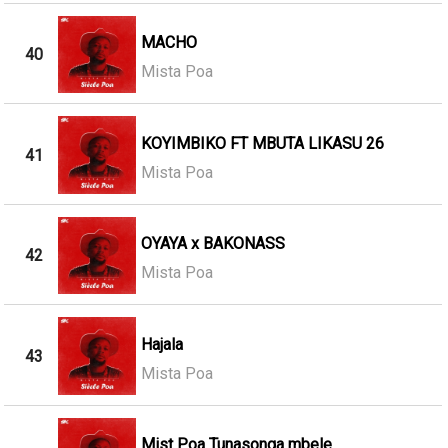
MACHO
40
Mista Poa
KOYIMBIKO FT MBUTA LIKASU 26
41
Mista Poa
OYAYA x BAKONASS
42
Mista Poa
Hajala
43
Mista Poa
Mist Poa Tunasonga mbele