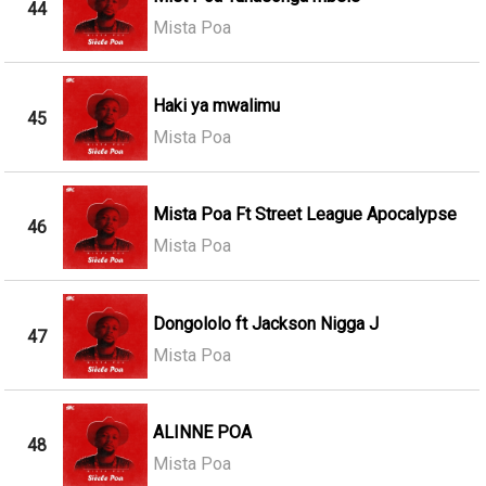
44
Mista Poa
Haki ya mwalimu
45
Mista Poa
Mista Poa Ft Street League Apocalypse
46
Mista Poa
Dongololo ft Jackson Nigga J
47
Mista Poa
ALINNE POA
48
Mista Poa