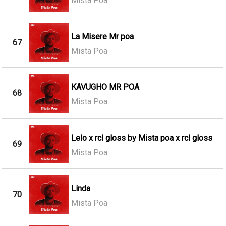
Mista Poa
La Misere Mr poa
67
Mista Poa
KAVUGHO MR POA
68
Mista Poa
Lelo x rcl gloss by Mista poa x rcl gloss
69
Mista Poa
Linda
70
Mista Poa