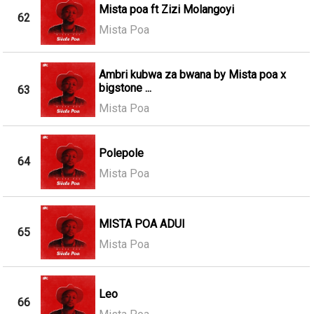
Mista poa ft Zizi Molangoyi
62
Mista Poa
Ambri kubwa za bwana by Mista poa x
bigstone ...
63
Mista Poa
Polepole
64
Mista Poa
MISTA POA ADUI
65
Mista Poa
Leo
66