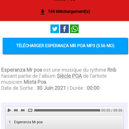
144 téléchargement(s)
TÉLÉCHARGER ESPERANZA MR POA MP3 (5.56 MO)
Esperanza Mr poa
est une musique du rythme
Rnb
faisant partie de l'album
Siècle POA
de l'artiste
musicien
Mista Poa
.
Date de Sortie :
30 Juin 2021
| Durée :
00:00
00:00 / 00:00
1
Esperanza Mr poa