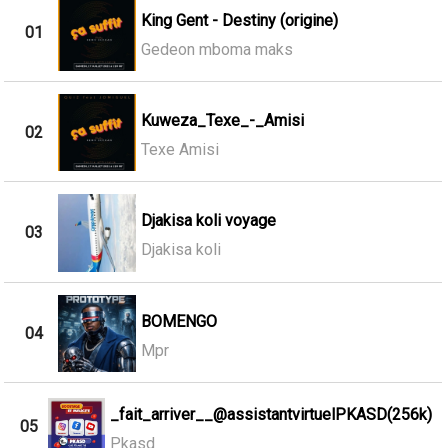
King Gent - Destiny (origine)
01
Gedeon mboma maks
Kuweza_Texe_-_Amisi
02
Texe Amisi
Djakisa koli voyage
03
Djakisa koli
BOMENGO
04
Mpr
_fait_arriver__@assistantvirtuelPKASD(256k)
05
Pkasd