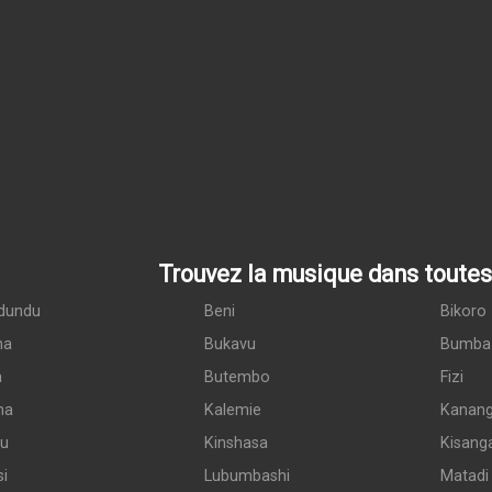
Trouvez la musique dans toutes 
dundu
Beni
Bikoro
ma
Bukavu
Bumba
a
Butembo
Fizi
ma
Kalemie
Kanan
du
Kinshasa
Kisang
si
Lubumbashi
Matadi