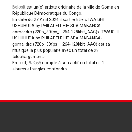
Belosit
est un(e) artiste originaire de la ville de Goma en
République Démocratique du Congo.
En date du 27 Avril 2024 il sort le titre
TWAISHI
USHUHUDA by PHILADELPHIE SDA MABANGA-
goma⁄drc (720p_30fps_H264-128kbit_AAC)
. TWAISHI
USHUHUDA by PHILADELPHIE SDA MABANGA-
goma⁄drc (720p_30fps_H264-128kbit_AAC) est sa
musique la plus populaire avec un total de 28
téléchargements.
En tout,
Belosit
compte à son actif un total de 1
albums et singles confondus.