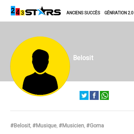
ANCIENS SUCCÈS
GÉNRATION 2.0
Belosit
#Belosit
,
#Musique
,
#Musicien
,
#Goma