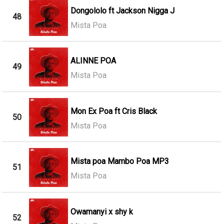
Dongololo ft Jackson Nigga J
48
Mista Poa
ALINNE POA
49
Mista Poa
Mon Ex Poa ft Cris Black
50
Mista Poa
Mista poa Mambo Poa MP3
51
Mista Poa
Owamanyi x shy k
52