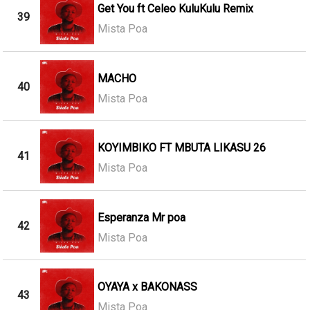
Get You ft Celeo KuluKulu Remix
39
Mista Poa
MACHO
40
Mista Poa
KOYIMBIKO FT MBUTA LIKASU 26
41
Mista Poa
Esperanza Mr poa
42
Mista Poa
OYAYA x BAKONASS
43
Mista Poa