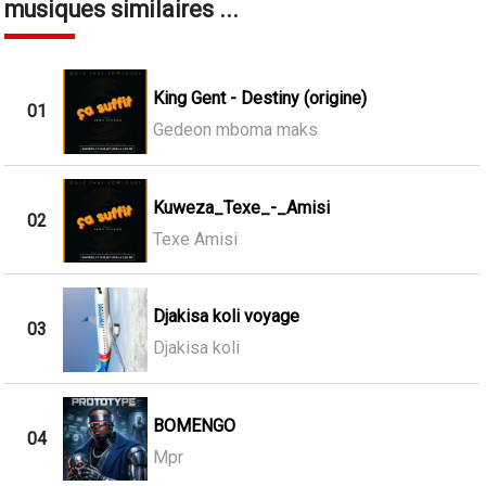
musiques similaires ...
King Gent - Destiny (origine)
01
Gedeon mboma maks
Kuweza_Texe_-_Amisi
02
Texe Amisi
Djakisa koli voyage
03
Djakisa koli
BOMENGO
04
Mpr