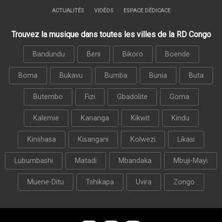
ACTUALITÉS
VIDÉOS
ESPACE DÉDICACE
Trouvez la musique dans toutes les villes de la RD Congo
Bandundu
Beni
Bikoro
Boende
Boma
Bukavu
Bumba
Bunia
Buta
Butembo
Fizi
Gbadolite
Goma
Kalemie
Kananga
Kikwit
Kindu
Kinshasa
Kisangani
Kolwezi
Likasi
Lubumbashi
Matadi
Mbandaka
Mbuji-Mayi
Muene-Ditu
Tshikapa
Uvira
Zongo