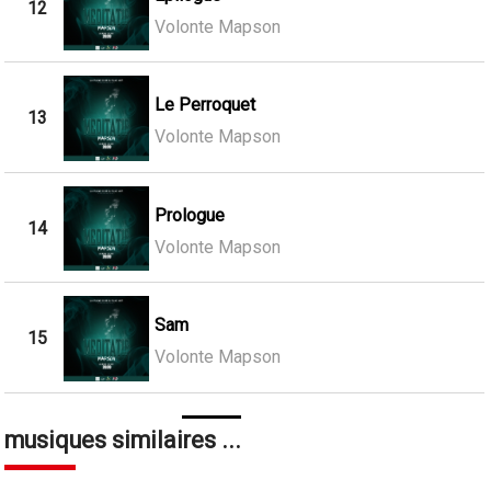
12
Volonte Mapson
Le Perroquet
13
Volonte Mapson
Prologue
14
Volonte Mapson
Sam
15
Volonte Mapson
musiques similaires ...