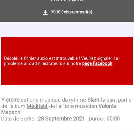
70 téléchargement(s)
Désolé, le fichier audio est introuvable ! Veuillez signaler ce
problème aux administrateurs sur notre
page Facebook
Y croire
est une musique du rythme
Slam
faisant partie
de l'album
Méditatif
de l'artiste musicien
Volonte
Mapson
.
Date de Sortie :
28 Septembre 2021
| Durée :
00:00