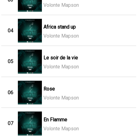
Volonte Mapson
Africa stand up
04
Volonte Mapson
Le soir de la vie
05
Volonte Mapson
Rose
06
Volonte Mapson
En Flamme
07
Volonte Mapson