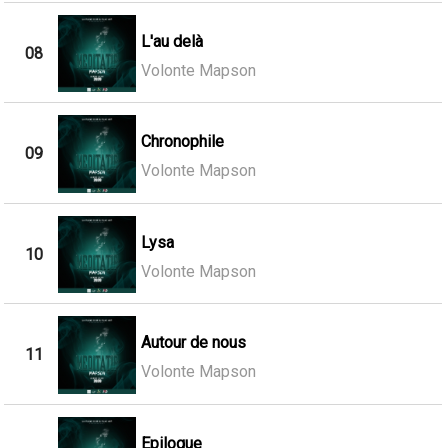
L'au delà
08
Volonte Mapson
Chronophile
09
Volonte Mapson
Lysa
10
Volonte Mapson
Autour de nous
11
Volonte Mapson
Epilogue