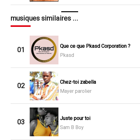
musiques similaires ...
Que ce que Pkasd Corporation ?
01
Pkasd
Chez-toi zabella
02
Mayer parolier
Juste pour toi
03
Sam B Boy