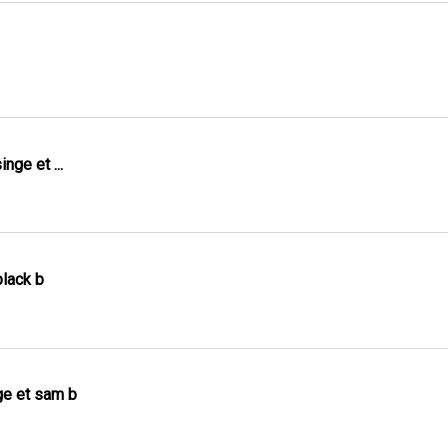
nge et ...
black b
ge et sam b