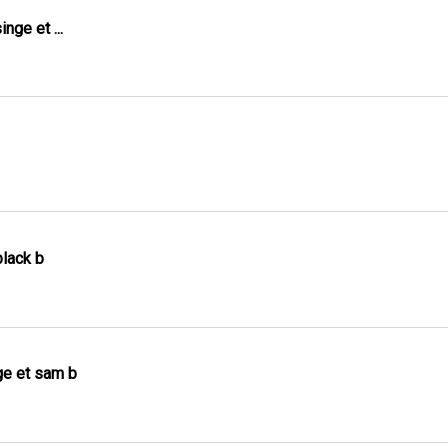
nge et ...
black b
ge et sam b