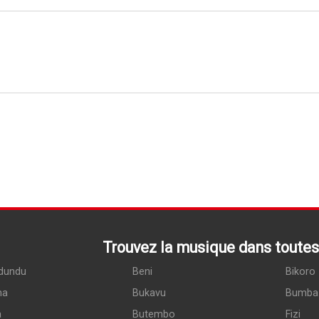
Trouvez la musique dans toutes 
dundu
Beni
Bikoro
ma
Bukavu
Bumba
a
Butembo
Fizi