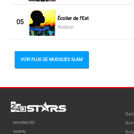
Écolier de l'Est
05
Rodson
VOIR PLUS DE MUSIQUES SLAM
Ban
Bo
NOUVEAUTÉS
But
GOSPEL