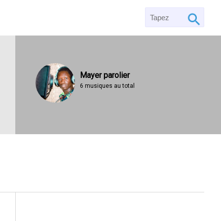
Mayer parolier
6 musiques au total