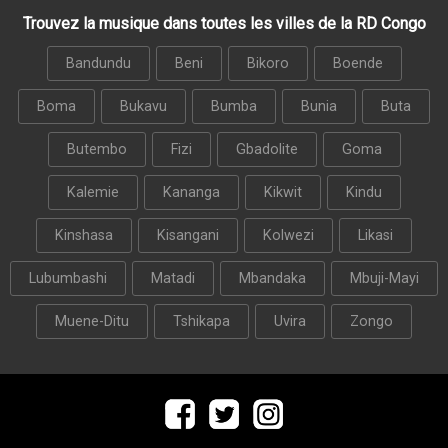
Trouvez la musique dans toutes les villes de la RD Congo
Bandundu
Beni
Bikoro
Boende
Boma
Bukavu
Bumba
Bunia
Buta
Butembo
Fizi
Gbadolite
Goma
Kalemie
Kananga
Kikwit
Kindu
Kinshasa
Kisangani
Kolwezi
Likasi
Lubumbashi
Matadi
Mbandaka
Mbuji-Mayi
Muene-Ditu
Tshikapa
Uvira
Zongo