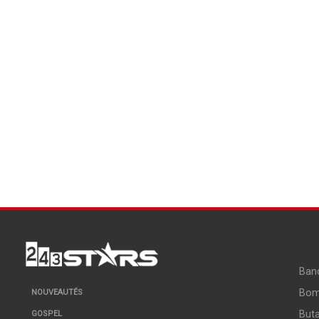
Ban
Bo
NOUVEAUTÉS
But
GOSPEL