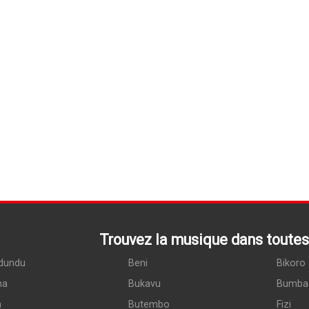
Trouvez la musique dans toutes 
dundu
Beni
Bikoro
ma
Bukavu
Bumba
a
Butembo
Fizi