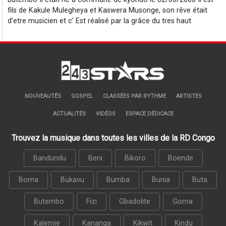
fils de Kakule Mulegheya et Kaswera Musonge, son rêve était
d’etre musicien et c’ Est réalisé par la grâce du tres haut
NOUVEAUTÉS
GOSPEL
CLASSÉES PAR RYTHME
ARTISTES
ACTUALITÉS
VIDÉOS
ESPACE DÉDICACE
Trouvez la musique dans toutes les villes de la RD Congo
Bandundu
Beni
Bikoro
Boende
Boma
Bukavu
Bumba
Bunia
Buta
Butembo
Fizi
Gbadolite
Goma
Kalemie
Kananga
Kikwit
Kindu