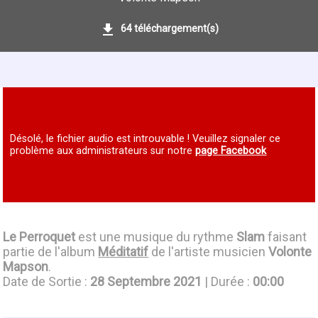
64 téléchargement(s)
Désolé, le fichier audio est introuvable ! Veuillez signaler ce
problème aux administrateurs sur notre
page Facebook
Le Perroquet
est une musique du rythme
Slam
faisant
partie de l'album
Méditatif
de l'artiste musicien
Volonte
Mapson
.
Date de Sortie :
28 Septembre 2021
| Durée :
00:00