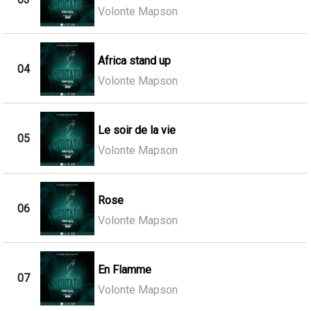
Volonte Mapson
Africa stand up
04
Volonte Mapson
Le soir de la vie
05
Volonte Mapson
Rose
06
Volonte Mapson
En Flamme
07
Volonte Mapson