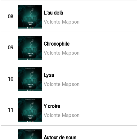
L'au delà
08
Volonte Mapson
Chronophile
09
Volonte Mapson
Lysa
10
Volonte Mapson
Y croire
11
Volonte Mapson
Autour de nous