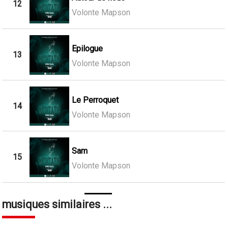
12
Volonte Mapson
Epilogue
13
Volonte Mapson
Le Perroquet
14
Volonte Mapson
Sam
15
Volonte Mapson
musiques similaires ...