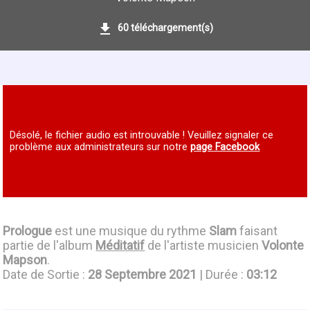
60 téléchargement(s)
Désolé, le fichier audio est introuvable ! Veuillez signaler ce
problème aux administrateurs sur notre
page Facebook
Prologue
est une musique du rythme
Slam
faisant
partie de l'album
Méditatif
de l'artiste musicien
Volonte
Mapson
.
Date de Sortie :
28 Septembre 2021
| Durée :
03:12