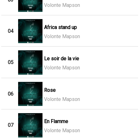
Volonte Mapson
Africa stand up
04
Volonte Mapson
Le soir de la vie
05
Volonte Mapson
Rose
06
Volonte Mapson
En Flamme
07
Volonte Mapson