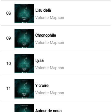
L'au delà
08
Volonte Mapson
Chronophile
09
Volonte Mapson
Lysa
10
Volonte Mapson
Y croire
11
Volonte Mapson
Autour de nous