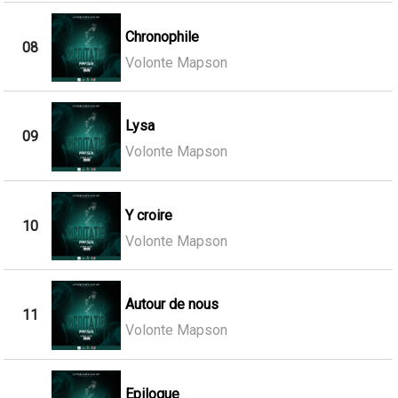
Chronophile
08
Volonte Mapson
Lysa
09
Volonte Mapson
Y croire
10
Volonte Mapson
Autour de nous
11
Volonte Mapson
Epilogue