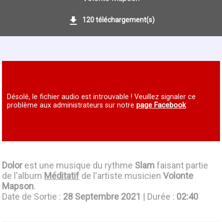
120 téléchargement(s)
Désolé, le fichier audio est introuvable ! Veuillez signaler ce
problème aux administrateurs sur notre
page Facebook
Dolor
est une musique du rythme
Slam
faisant partie
de l'album
Méditatif
de l'artiste musicien
Volonte
Mapson
.
Date de Sortie :
28 Septembre 2021
| Durée :
02:40