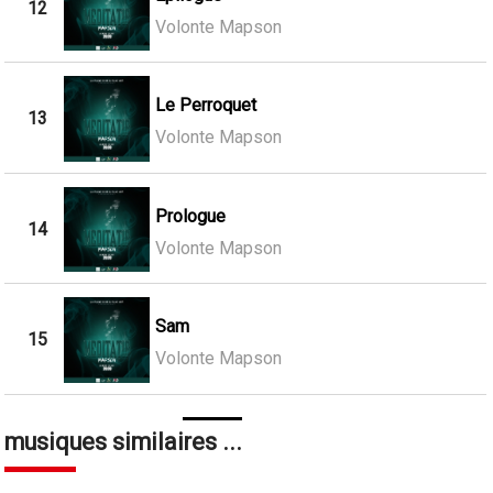
12
Volonte Mapson
Le Perroquet
13
Volonte Mapson
Prologue
14
Volonte Mapson
Sam
15
Volonte Mapson
musiques similaires ...