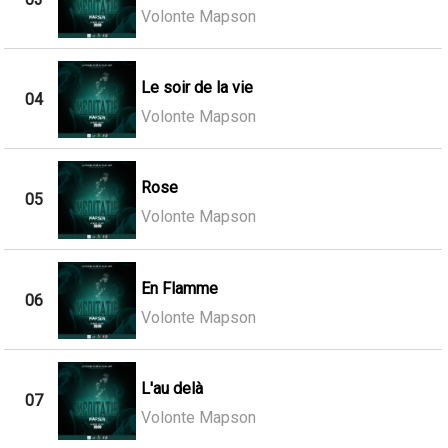
Volonte Mapson
Le soir de la vie
04
Volonte Mapson
Rose
05
Volonte Mapson
En Flamme
06
Volonte Mapson
L'au delà
07
Volonte Mapson