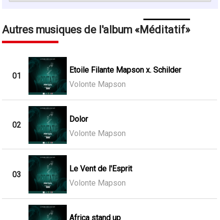
Autres musiques de l'album
Méditatif
Etoile Filante Mapson x. Schilder
01
Volonte Mapson
Dolor
02
Volonte Mapson
Le Vent de l'Esprit
03
Volonte Mapson
Africa stand up