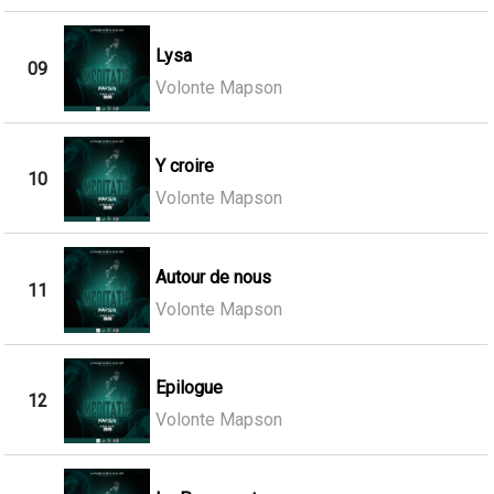
Lysa
09
Volonte Mapson
Y croire
10
Volonte Mapson
Autour de nous
11
Volonte Mapson
Epilogue
12
Volonte Mapson