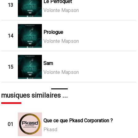
Le Perroquet
13
Volonte Mapson
Prologue
14
Volonte Mapson
Sam
15
Volonte Mapson
musiques similaires ...
Que ce que Pkasd Corporation ?
01
Pkasd