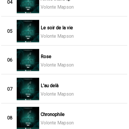
04
Volonte Mapson
Le soir de la vie
05
Volonte Mapson
Rose
06
Volonte Mapson
L'au delà
07
Volonte Mapson
Chronophile
08
Volonte Mapson