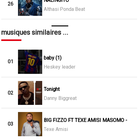
NALINGIYO
26
Althasi Ponda Beat
musiques similaires ...
baby (1)
01
Heskey leader
Tonight
02
Danny Biggreat
BIG FIZZO FT TEXE AMISI MASOMO -
03
Texe Amisi