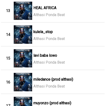
HEAL AFRICA
13
Althasi Ponda Beat
kulela_stop
14
Althasi Ponda Beat
lavi baba lowo
15
Althasi Ponda Beat
miledance (prod althasi)
16
Althasi Ponda Beat
muyonzo (prod althasi)
17