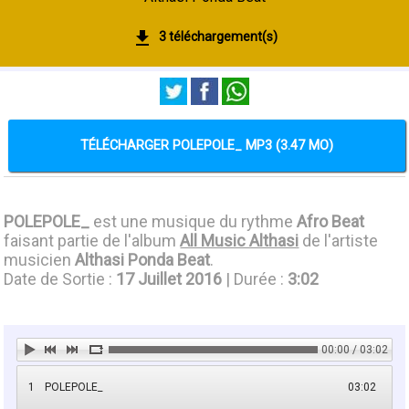
3 téléchargement(s)
TÉLÉCHARGER POLEPOLE_ MP3 (3.47 MO)
POLEPOLE_
est une musique du rythme
Afro Beat
faisant partie de l'album
All Music Althasi
de l'artiste
musicien
Althasi Ponda Beat
.
Date de Sortie :
17 Juillet 2016
| Durée :
3:02
00:00 / 03:02
1
POLEPOLE_
03:02