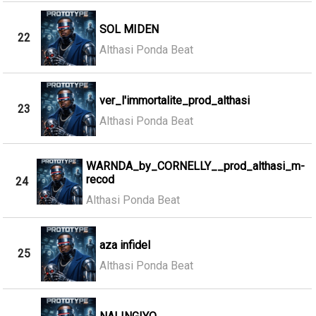
SOL MIDEN
22
Althasi Ponda Beat
ver_l'immortalite_prod_althasi
23
Althasi Ponda Beat
WARNDA_by_CORNELLY__prod_althasi_m-
recod
24
Althasi Ponda Beat
aza infidel
25
Althasi Ponda Beat