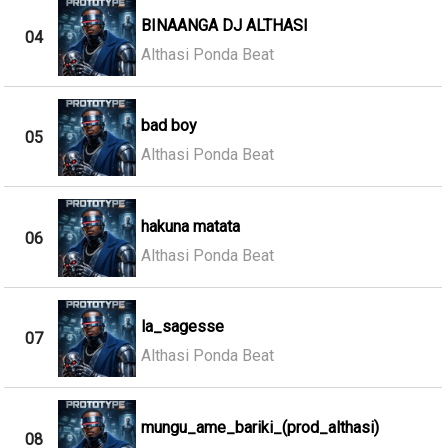
BINAANGA DJ ALTHASI
04
Althasi Ponda Beat
bad boy
05
Althasi Ponda Beat
hakuna matata
06
Althasi Ponda Beat
la_sagesse
07
Althasi Ponda Beat
mungu_ame_bariki_(prod_althasi)
08