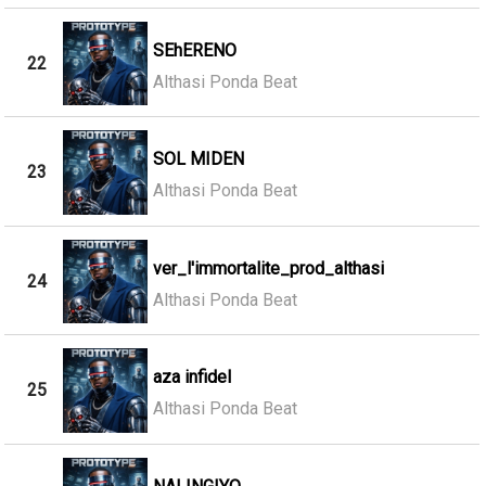
SEhERENO
22
Althasi Ponda Beat
SOL MIDEN
23
Althasi Ponda Beat
ver_l'immortalite_prod_althasi
24
Althasi Ponda Beat
aza infidel
25
Althasi Ponda Beat