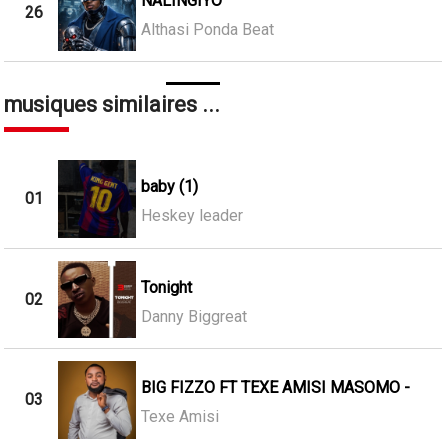
NALINGIYO
26
Althasi Ponda Beat
musiques similaires ...
baby (1)
01
Heskey leader
Tonight
02
Danny Biggreat
BIG FIZZO FT TEXE AMISI MASOMO -
03
Texe Amisi