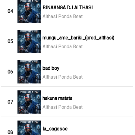
BINAANGA DJ ALTHASI
04
Althasi Ponda Beat
mungu_ame_bariki_(prod_althasi)
05
Althasi Ponda Beat
bad boy
06
Althasi Ponda Beat
hakuna matata
07
Althasi Ponda Beat
la_sagesse
08