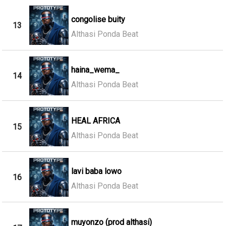
congolise buity
13
Althasi Ponda Beat
haina_wema_
14
Althasi Ponda Beat
HEAL AFRICA
15
Althasi Ponda Beat
lavi baba lowo
16
Althasi Ponda Beat
muyonzo (prod althasi)