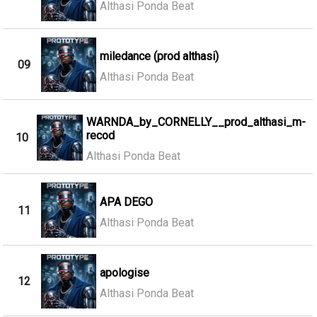
Althasi Ponda Beat
miledance (prod althasi)
09
Althasi Ponda Beat
WARNDA_by_CORNELLY__prod_althasi_m-
recod
10
Althasi Ponda Beat
APA DEGO
11
Althasi Ponda Beat
apologise
12
Althasi Ponda Beat