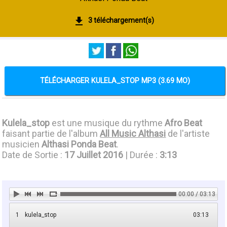
3 téléchargement(s)
TÉLÉCHARGER KULELA_STOP MP3 (3.69 MO)
Kulela_stop
est une musique du rythme
Afro Beat
faisant partie de l'album
All Music Althasi
de l'artiste
musicien
Althasi Ponda Beat
.
Date de Sortie :
17 Juillet 2016
| Durée :
3:13
00:00 / 03:13
1
kulela_stop
03:13