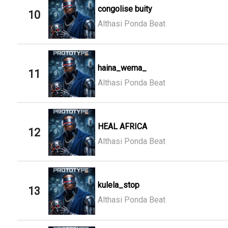
congolise buity
10
Althasi Ponda Beat
haina_wema_
11
Althasi Ponda Beat
HEAL AFRICA
12
Althasi Ponda Beat
kulela_stop
13
Althasi Ponda Beat