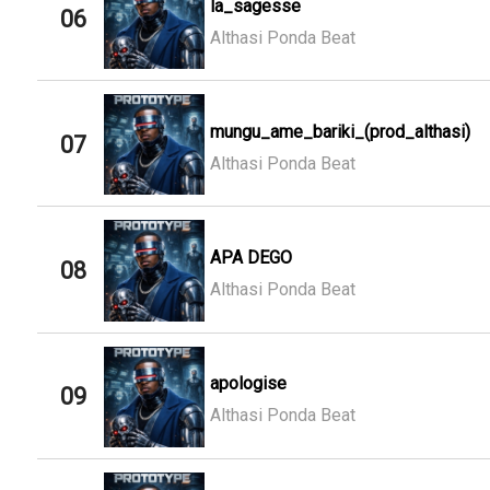
la_sagesse
06
Althasi Ponda Beat
mungu_ame_bariki_(prod_althasi)
07
Althasi Ponda Beat
APA DEGO
08
Althasi Ponda Beat
apologise
09
Althasi Ponda Beat