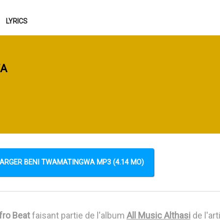
LYRICS
WA
ARGER BENI TWAMATINGWA MP3 (4.14 MO)
fro Beat
faisant partie de l'album
All Music Althasi
de l'art