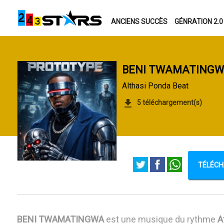
ANCIENS SUCCÈS
GÉNRATION 2.0
BENI TWAMATING
Althasi Ponda Beat
5 téléchargement(s)
TÉLÉCH
BENI TWAMATINGWA
est une musique du rythme
A