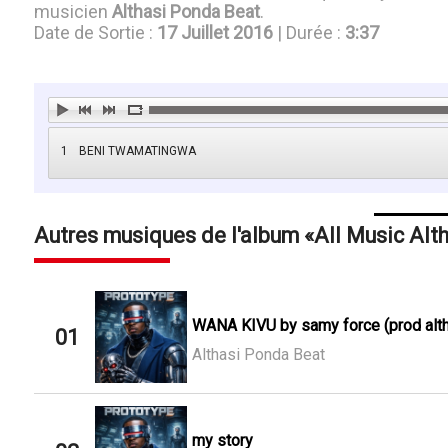
musicien
Althasi Ponda Beat
.
Date de Sortie :
17 Juillet 2016
| Durée :
3:37
1
BENI TWAMATINGWA
Autres musiques de l'album
All Music Alt
WANA KIVU by samy force (prod alt
01
Althasi Ponda Beat
my story