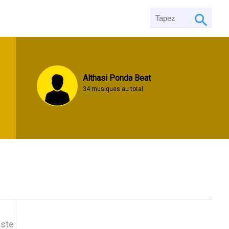
Althasi Ponda Beat
34 musiques au total
iste