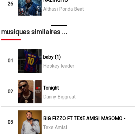
NALINGIYO
26
Althasi Ponda Beat
musiques similaires ...
baby (1)
01
Heskey leader
Tonight
02
Danny Biggreat
BIG FIZZO FT TEXE AMISI MASOMO -
03
Texe Amisi