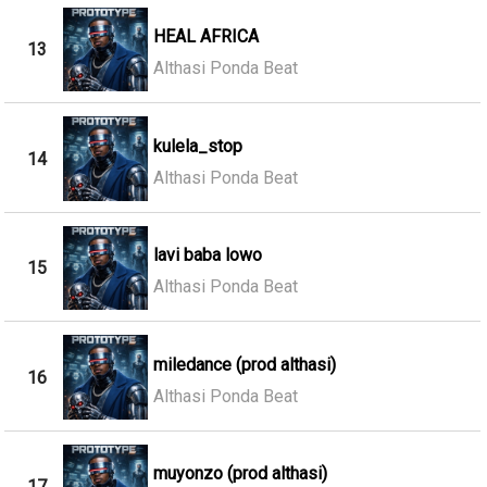
HEAL AFRICA
13
Althasi Ponda Beat
kulela_stop
14
Althasi Ponda Beat
lavi baba lowo
15
Althasi Ponda Beat
miledance (prod althasi)
16
Althasi Ponda Beat
muyonzo (prod althasi)
17