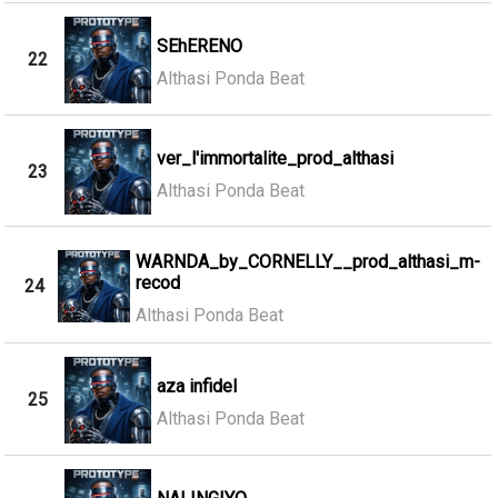
SEhERENO
22
Althasi Ponda Beat
ver_l'immortalite_prod_althasi
23
Althasi Ponda Beat
WARNDA_by_CORNELLY__prod_althasi_m-
recod
24
Althasi Ponda Beat
aza infidel
25
Althasi Ponda Beat