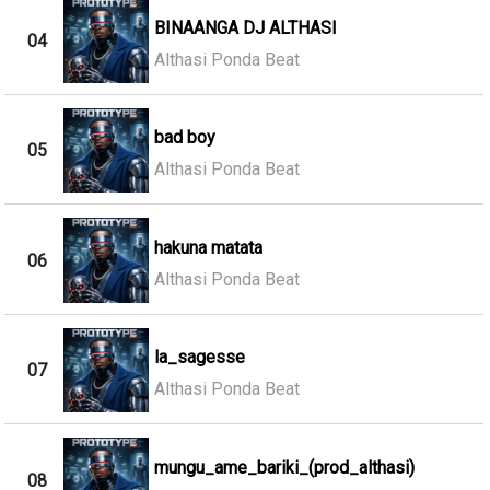
BINAANGA DJ ALTHASI
04
Althasi Ponda Beat
bad boy
05
Althasi Ponda Beat
hakuna matata
06
Althasi Ponda Beat
la_sagesse
07
Althasi Ponda Beat
mungu_ame_bariki_(prod_althasi)
08