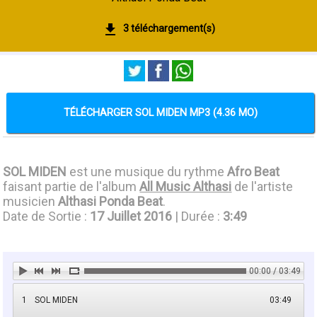
3 téléchargement(s)
TÉLÉCHARGER SOL MIDEN MP3 (4.36 MO)
SOL MIDEN
est une musique du rythme
Afro Beat
faisant partie de l'album
All Music Althasi
de l'artiste
musicien
Althasi Ponda Beat
.
Date de Sortie :
17 Juillet 2016
| Durée :
3:49
00:00 / 03:49
1
SOL MIDEN
03:49