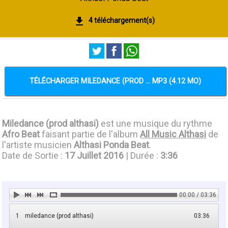
4 téléchargement(s)
TÉLÉCHARGER MILEDANCE (PROD ... MP3 (4.12 MO)
Miledance (prod althasi)
est une musique du rythme
Afro Beat
faisant partie de l'album
All Music Althasi
de
l'artiste musicien
Althasi Ponda Beat
.
Date de Sortie :
17 Juillet 2016
| Durée :
3:36
00:00 / 03:36
1
miledance (prod althasi)
03:36