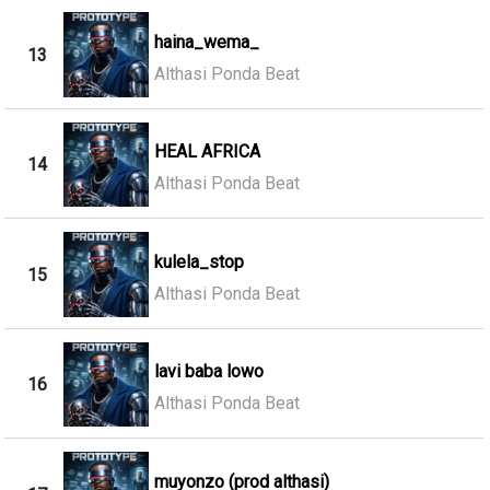
haina_wema_
13
Althasi Ponda Beat
HEAL AFRICA
14
Althasi Ponda Beat
kulela_stop
15
Althasi Ponda Beat
lavi baba lowo
16
Althasi Ponda Beat
muyonzo (prod althasi)