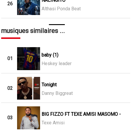
NALINGIYO
26
Althasi Ponda Beat
musiques similaires ...
baby (1)
01
Heskey leader
Tonight
02
Danny Biggreat
BIG FIZZO FT TEXE AMISI MASOMO -
03
Texe Amisi