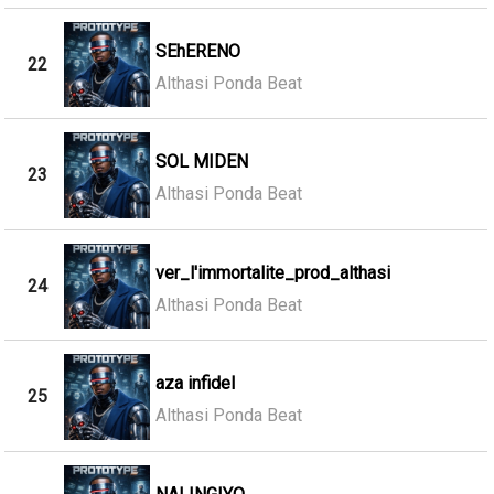
SEhERENO
22
Althasi Ponda Beat
SOL MIDEN
23
Althasi Ponda Beat
ver_l'immortalite_prod_althasi
24
Althasi Ponda Beat
aza infidel
25
Althasi Ponda Beat