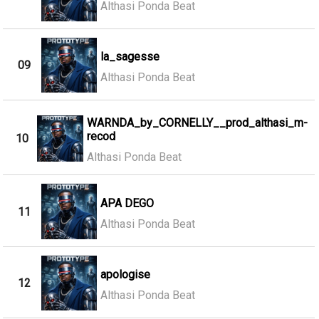
Althasi Ponda Beat
la_sagesse
09
Althasi Ponda Beat
WARNDA_by_CORNELLY__prod_althasi_m-
recod
10
Althasi Ponda Beat
APA DEGO
11
Althasi Ponda Beat
apologise
12
Althasi Ponda Beat