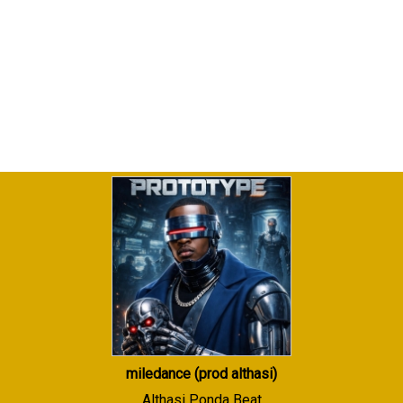
miledance (prod althasi)
Althasi Ponda Beat