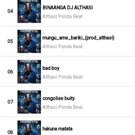
BINAANGA DJ ALTHASI
04
Althasi Ponda Beat
mungu_ame_bariki_(prod_althasi)
05
Althasi Ponda Beat
bad boy
06
Althasi Ponda Beat
congolise buity
07
Althasi Ponda Beat
hakuna matata
08