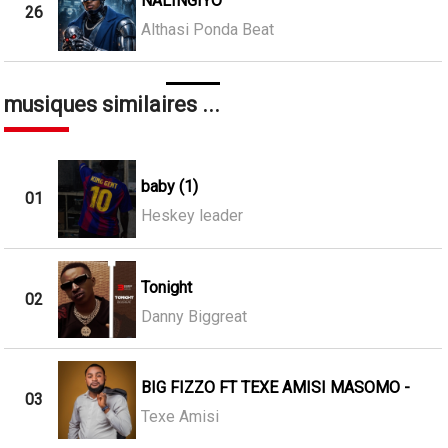
NALINGIYO
26
Althasi Ponda Beat
musiques similaires ...
baby (1)
01
Heskey leader
Tonight
02
Danny Biggreat
BIG FIZZO FT TEXE AMISI MASOMO -
03
Texe Amisi