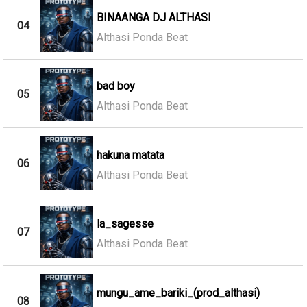
BINAANGA DJ ALTHASI
04
Althasi Ponda Beat
bad boy
05
Althasi Ponda Beat
hakuna matata
06
Althasi Ponda Beat
la_sagesse
07
Althasi Ponda Beat
mungu_ame_bariki_(prod_althasi)
08