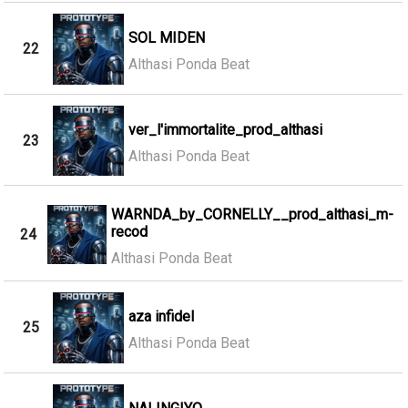
SOL MIDEN
22
Althasi Ponda Beat
ver_l'immortalite_prod_althasi
23
Althasi Ponda Beat
WARNDA_by_CORNELLY__prod_althasi_m-
recod
24
Althasi Ponda Beat
aza infidel
25
Althasi Ponda Beat