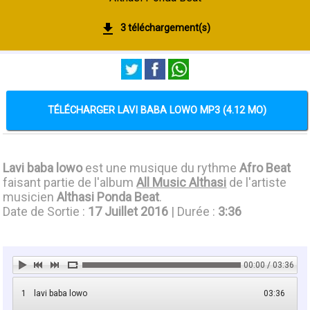
3 téléchargement(s)
TÉLÉCHARGER LAVI BABA LOWO MP3 (4.12 MO)
Lavi baba lowo
est une musique du rythme
Afro Beat
faisant partie de l'album
All Music Althasi
de l'artiste
musicien
Althasi Ponda Beat
.
Date de Sortie :
17 Juillet 2016
| Durée :
3:36
00:00 / 03:36
1
lavi baba lowo
03:36