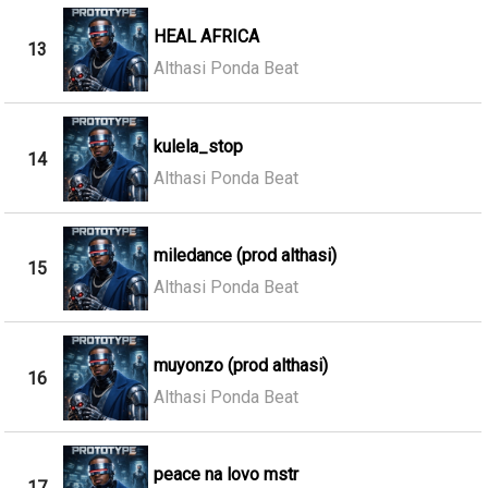
HEAL AFRICA
13
Althasi Ponda Beat
kulela_stop
14
Althasi Ponda Beat
miledance (prod althasi)
15
Althasi Ponda Beat
muyonzo (prod althasi)
16
Althasi Ponda Beat
peace na lovo mstr
17