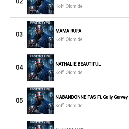
02
Koffi Olomide
MAMA RUFA
03
Koffi Olomide
NATHALIE BEAUTIFUL
04
Koffi Olomide
N'ABANDONNE PAS Ft. Gally Garvey
05
Koffi Olomide