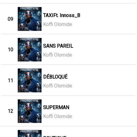
TAXIFt. Innoss_B
09
Koffi Olomide
SANS PAREIL
10
Koffi Olomide
DÉBLOQUÉ
11
Koffi Olomide
SUPERMAN
12
Koffi Olomide