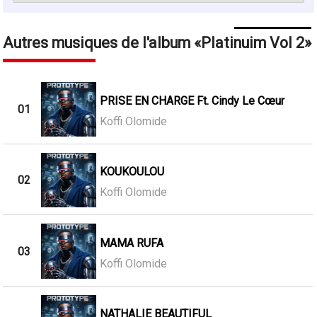
Autres musiques de l'album
Platinuim Vol 2
PRISE EN CHARGE Ft. Cindy Le Cœur
01
Koffi Olomide
KOUKOULOU
02
Koffi Olomide
MAMA RUFA
03
Koffi Olomide
NATHALIE BEAUTIFUL