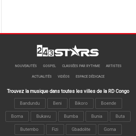
NOUVEAUTÉS
GOSPEL
CLASSÉES PAR RYTHME
ARTISTES
ACTUALITÉS
VIDÉOS
ESPACE DÉDICACE
Trouvez la musique dans toutes les villes de la RD Congo
Bandundu
Beni
Bikoro
Boende
Boma
Bukavu
Bumba
Bunia
Buta
Butembo
Fizi
Gbadolite
Goma