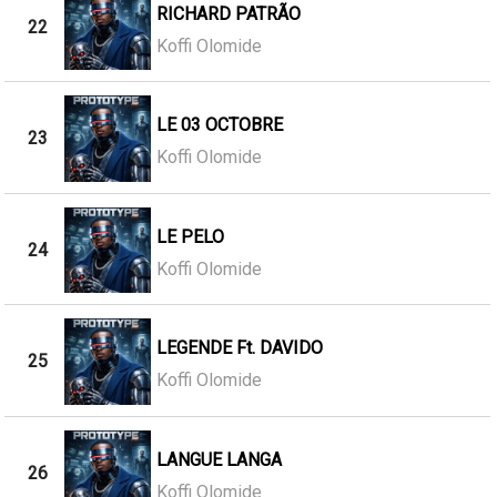
RICHARD PATRÃO
22
Koffi Olomide
LE 03 OCTOBRE
23
Koffi Olomide
LE PELO
24
Koffi Olomide
LEGENDE Ft. DAVIDO
25
Koffi Olomide
LANGUE LANGA
26
Koffi Olomide