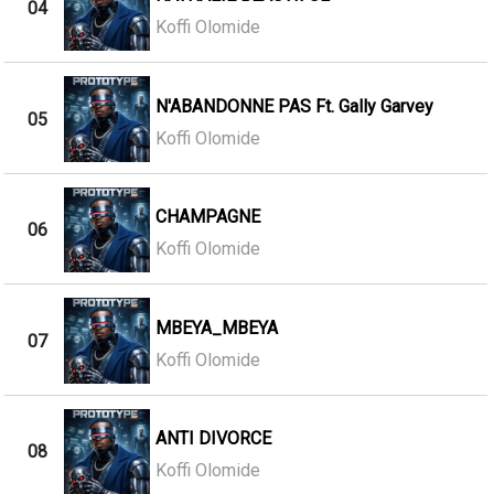
04
Koffi Olomide
N'ABANDONNE PAS Ft. Gally Garvey
05
Koffi Olomide
CHAMPAGNE
06
Koffi Olomide
MBEYA_MBEYA
07
Koffi Olomide
ANTI DIVORCE
08
Koffi Olomide