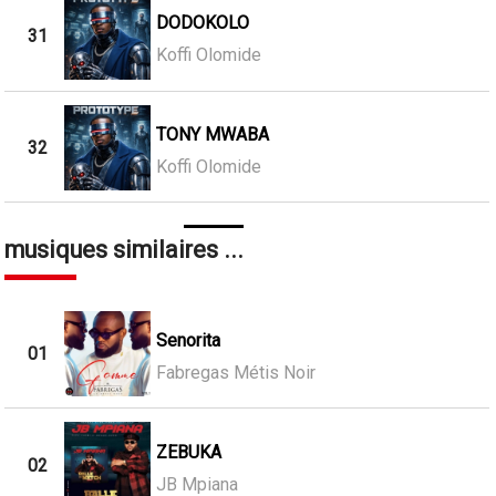
DODOKOLO
31
Koffi Olomide
TONY MWABA
32
Koffi Olomide
musiques similaires ...
Senorita
01
Fabregas Métis Noir
ZEBUKA
02
JB Mpiana