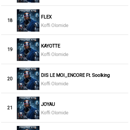
FLEX
18
Koffi Olomide
KAYOTTE
19
Koffi Olomide
DIS LE MOI_ENCORE Ft. Soolking
20
Koffi Olomide
JOYAU
21
Koffi Olomide