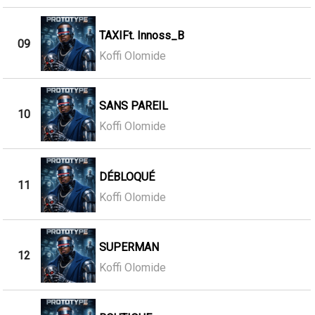
TAXIFt. Innoss_B
09
Koffi Olomide
SANS PAREIL
10
Koffi Olomide
DÉBLOQUÉ
11
Koffi Olomide
SUPERMAN
12
Koffi Olomide