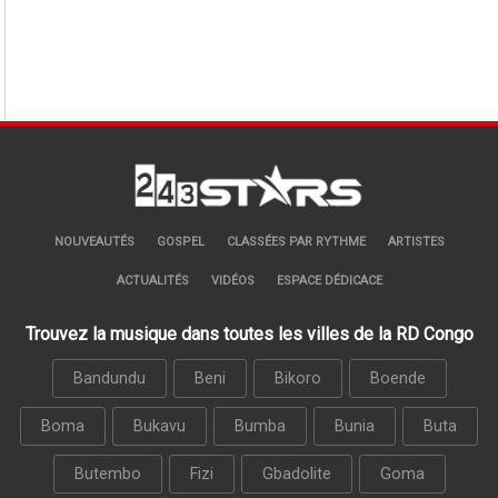
NOUVEAUTÉS
GOSPEL
CLASSÉES PAR RYTHME
ARTISTES
ACTUALITÉS
VIDÉOS
ESPACE DÉDICACE
Trouvez la musique dans toutes les villes de la RD Congo
Bandundu
Beni
Bikoro
Boende
Boma
Bukavu
Bumba
Bunia
Buta
Butembo
Fizi
Gbadolite
Goma