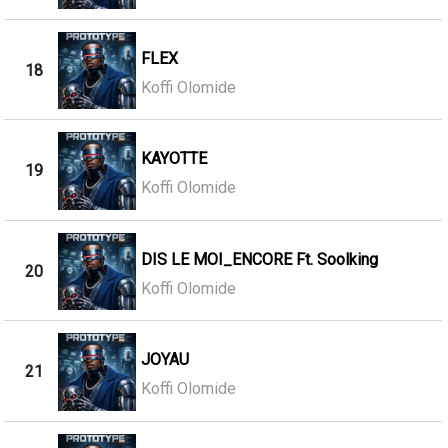
FLEX
18
Koffi Olomide
KAYOTTE
19
Koffi Olomide
DIS LE MOI_ENCORE Ft. Soolking
20
Koffi Olomide
JOYAU
21
Koffi Olomide