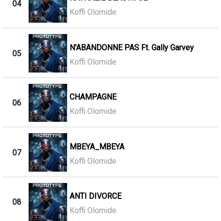
04
Koffi Olomide
N'ABANDONNE PAS Ft. Gally Garvey
05
Koffi Olomide
CHAMPAGNE
06
Koffi Olomide
MBEYA_MBEYA
07
Koffi Olomide
ANTI DIVORCE
08
Koffi Olomide