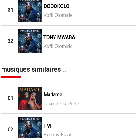
DODOKOLO
31
Koffi Olomide
TONY MWABA
32
Koffi Olomide
musiques similaires ...
Madame
01
Laurette la Perle
TM
02
Exoboy Kavy