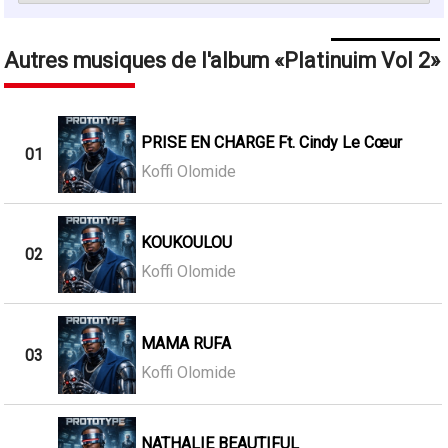
Autres musiques de l'album
Platinuim Vol 2
PRISE EN CHARGE Ft. Cindy Le Cœur
01
Koffi Olomide
KOUKOULOU
02
Koffi Olomide
MAMA RUFA
03
Koffi Olomide
NATHALIE BEAUTIFUL