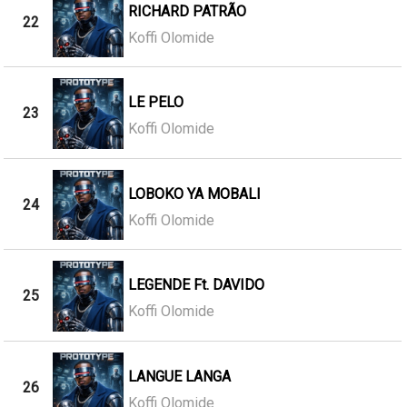
RICHARD PATRÃO
22
Koffi Olomide
LE PELO
23
Koffi Olomide
LOBOKO YA MOBALI
24
Koffi Olomide
LEGENDE Ft. DAVIDO
25
Koffi Olomide
LANGUE LANGA
26
Koffi Olomide