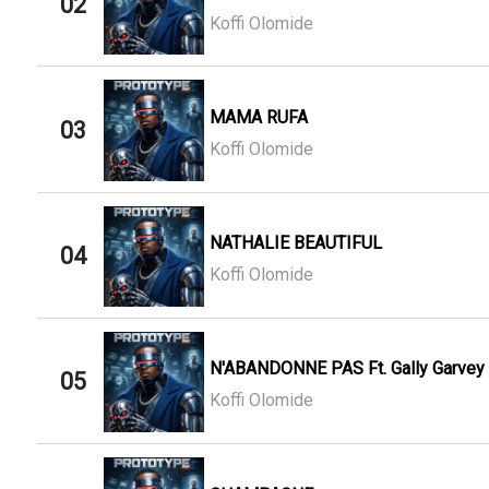
02
Koffi Olomide
MAMA RUFA
03
Koffi Olomide
NATHALIE BEAUTIFUL
04
Koffi Olomide
N'ABANDONNE PAS Ft. Gally Garvey
05
Koffi Olomide