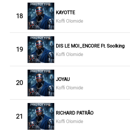
KAYOTTE
18
Koffi Olomide
DIS LE MOI_ENCORE Ft. Soolking
19
Koffi Olomide
JOYAU
20
Koffi Olomide
RICHARD PATRÃO
21
Koffi Olomide