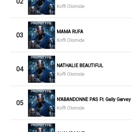
02
Koffi Olomide
MAMA RUFA
03
Koffi Olomide
NATHALIE BEAUTIFUL
04
Koffi Olomide
N'ABANDONNE PAS Ft. Gally Garvey
05
Koffi Olomide