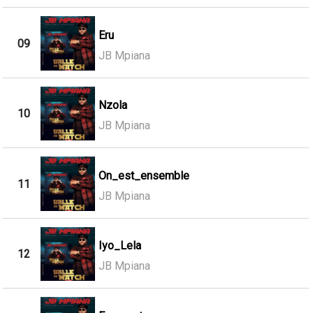
Eru
09
JB Mpiana
Nzola
10
JB Mpiana
On_est_ensemble
11
JB Mpiana
Iyo_Lela
12
JB Mpiana