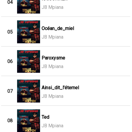
04
JB Mpiana
Océan_de_miel
05
JB Mpiana
Paroxysme
06
JB Mpiana
Ainsi_dit_l'éternel
07
JB Mpiana
Ted
08
JB Mpiana