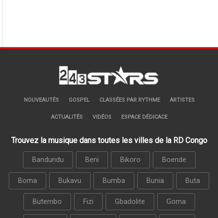
NOUVEAUTÉS
GOSPEL
CLASSÉES PAR RYTHME
ARTISTES
ACTUALITÉS
VIDÉOS
ESPACE DÉDICACE
Trouvez la musique dans toutes les villes de la RD Congo
Bandundu
Beni
Bikoro
Boende
Boma
Bukavu
Bumba
Bunia
Buta
Butembo
Fizi
Gbadolite
Goma