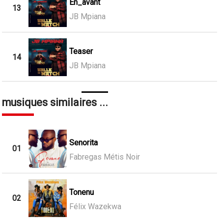
En_avant
13
JB Mpiana
Teaser
14
JB Mpiana
musiques similaires ...
Senorita
01
Fabregas Métis Noir
Tonenu
02
Félix Wazekwa