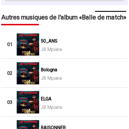
Autres musiques de l'album
Balle de match
50_ANS
01
JB Mpiana
Bologna
02
JB Mpiana
ELGA
03
JB Mpiana
RAISONNER