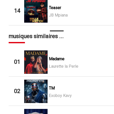
Teaser
14
JB Mpiana
musiques similaires ...
Madame
01
Laurette la Perle
TM
02
Exoboy Kavy