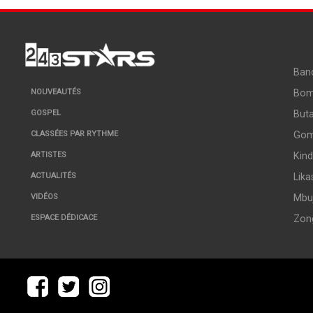
Ban
Bo
NOUVEAUTÉS
But
GOSPEL
Go
CLASSÉES PAR RYTHME
Kin
ARTISTES
Lika
ACTUALITÉS
Mbuj
VIDÉOS
Zon
ESPACE DÉDICACE