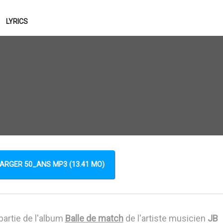
LYRICS
ARGER 50_ANS MP3 (13.41 MO)
partie de l'album
Balle de match
de l'artiste musicien
JB