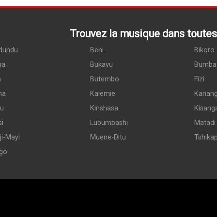
Trouvez la musique dans toutes 
dundu
Beni
Bikoro
ma
Bukavu
Bumba
a
Butembo
Fizi
ma
Kalemie
Kanan
du
Kinshasa
Kisang
si
Lubumbashi
Matadi
i-Mayi
Muene-Ditu
Tshika
go