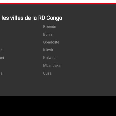
les villes de la RD Congo
Boende
Bunia
Gbadolite
ga
Kikwit
ani
Kolwezi
Mbandaka
pa
Uvira