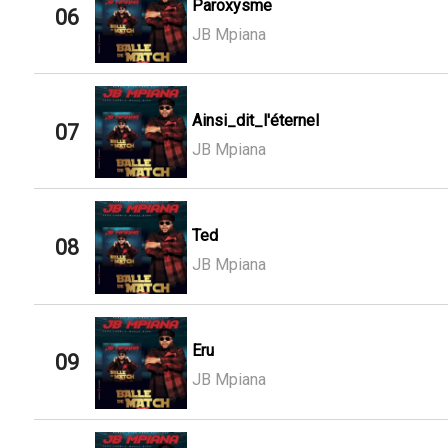
Paroxysme
06
JB Mpiana
Ainsi_dit_l'éternel
07
JB Mpiana
Ted
08
JB Mpiana
Eru
09
JB Mpiana