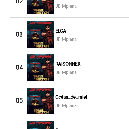
02
JB Mpiana
ELGA
03
JB Mpiana
RAISONNER
04
JB Mpiana
Océan_de_miel
05
JB Mpiana