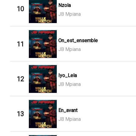
Nzola
10
JB Mpiana
On_est_ensemble
11
JB Mpiana
Iyo_Lela
12
JB Mpiana
En_avant
13
JB Mpiana