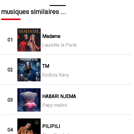
musiques similaires ...
Madame
01
Laurette la Perle
TM
02
Exoboy Kavy
HABARI NJEMA
03
Papy maliro
PILIPILI
04