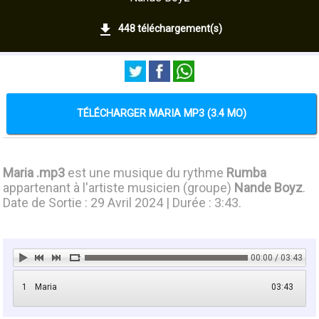
448 téléchargement(s)
TÉLÉCHARGER MARIA MP3 (3.4 MO)
Maria .mp3
est une musique du rythme
Rumba
appartenant à l'artiste musicien (groupe)
Nande Boyz
.
Date de Sortie : 29 Avril 2024 | Durée : 3:43.
00:00 / 03:43
1
Maria
03:43