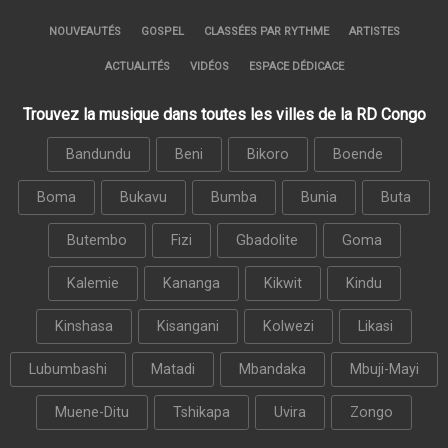
NOUVEAUTÉS
GOSPEL
CLASSÉES PAR RYTHME
ARTISTES
ACTUALITÉS
VIDÉOS
ESPACE DÉDICACE
Trouvez la musique dans toutes les villes de la RD Congo
Bandundu
Beni
Bikoro
Boende
Boma
Bukavu
Bumba
Bunia
Buta
Butembo
Fizi
Gbadolite
Goma
Kalemie
Kananga
Kikwit
Kindu
Kinshasa
Kisangani
Kolwezi
Likasi
Lubumbashi
Matadi
Mbandaka
Mbuji-Mayi
Muene-Ditu
Tshikapa
Uvira
Zongo