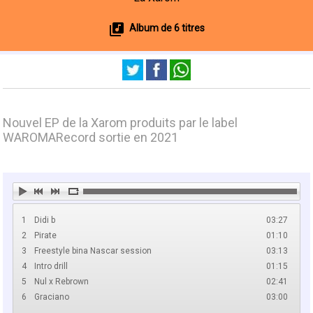
Album de 6 titres
Nouvel EP de la Xarom produits par le label
WAROMARecord sortie en 2021
1
Didi b
03:27
2
Pirate
01:10
3
Freestyle bina Nascar session
03:13
4
Intro drill
01:15
5
Nul x Rebrown
02:41
6
Graciano
03:00