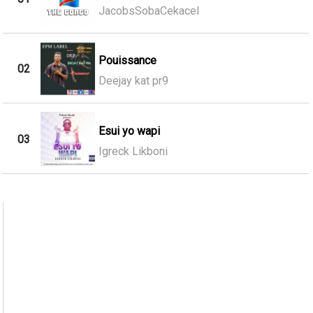
JacobsSobaCekacel
Pouissance
02
Deejay kat pr9
Esui yo wapi
03
Igreck Likboni