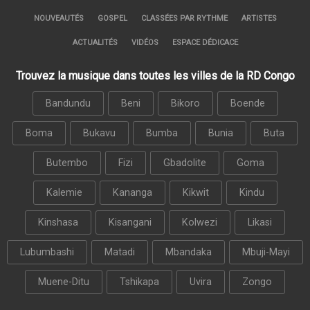
NOUVEAUTÉS
GOSPEL
CLASSÉES PAR RYTHME
ARTISTES
ACTUALITÉS
VIDÉOS
ESPACE DÉDICACE
Trouvez la musique dans toutes les villes de la RD Congo
Bandundu
Beni
Bikoro
Boende
Boma
Bukavu
Bumba
Bunia
Buta
Butembo
Fizi
Gbadolite
Goma
Kalemie
Kananga
Kikwit
Kindu
Kinshasa
Kisangani
Kolwezi
Likasi
Lubumbashi
Matadi
Mbandaka
Mbuji-Mayi
Muene-Ditu
Tshikapa
Uvira
Zongo