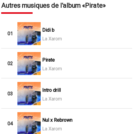
Autres musiques de l'album
Pirate
Didi b
01
La Xarom
Pirate
02
La Xarom
Intro drill
03
La Xarom
Nul x Rebrown
04
La Xarom