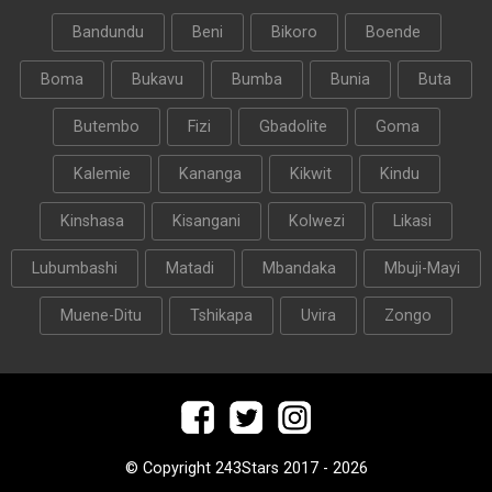
Bandundu
Beni
Bikoro
Boende
Boma
Bukavu
Bumba
Bunia
Buta
Butembo
Fizi
Gbadolite
Goma
Kalemie
Kananga
Kikwit
Kindu
Kinshasa
Kisangani
Kolwezi
Likasi
Lubumbashi
Matadi
Mbandaka
Mbuji-Mayi
Muene-Ditu
Tshikapa
Uvira
Zongo
© Copyright 243Stars 2017 - 2026