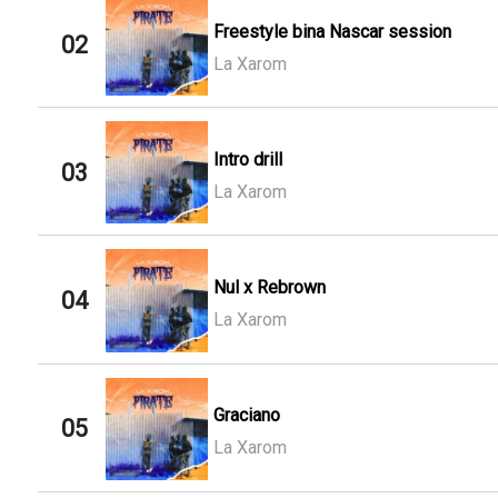
Freestyle bina Nascar session
02
La Xarom
Intro drill
03
La Xarom
Nul x Rebrown
04
La Xarom
Graciano
05
La Xarom