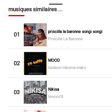
musiques similaires ...
priscilla la baronne songi songi
01
Priscilla La Baronne
MOOD
02
Gedeon mboma maks
Nikisa
03
Innoss'B