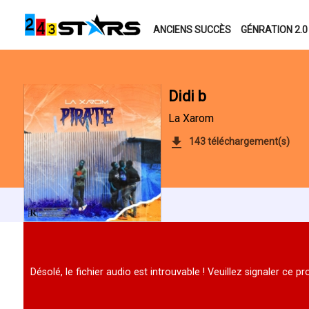
ANCIENS SUCCÈS
GÉNRATION 2.0
Didi b
La Xarom
143 téléchargement(s)
Désolé, le fichier audio est introuvable ! Veuillez signaler ce