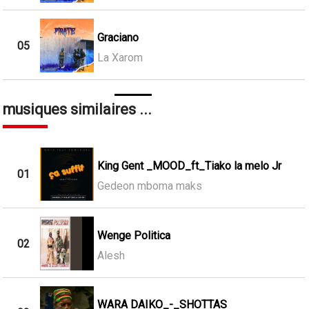
Graciano
05
La Xarom
musiques similaires ...
King Gent _MOOD_ft_Tiako la melo Jr
01
Gedeon mboma maks
Wenge Politica
02
Alesh
WARA DAIKO_-_SHOTTAS