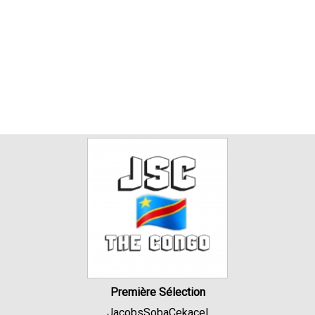
Première Sélection
JacobsSobaCekacel