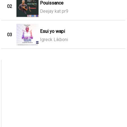
Pouissance
02
Deejay kat pr9
Esui yo wapi
03
Igreck Likboni